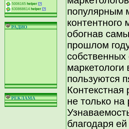
маркетологов
5006165
helper
[?]
популярным 
630868614
helper
[?]
контентного 
РАДИО
обогнав самы
прошлом году
собственных 
маркетологи 
пользуются п
Контекстная 
РЕКЛАМА
не только на
Узнаваемость
благодаря ей