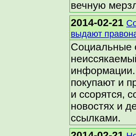
вечную мерзл
2014-02-21
Со
выдают правон
Социальные с
неиссякаемы
информации.
покупают и п
и ссорятся, 
новостях и д
ссылками.
2014-02-21
Не