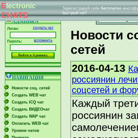
E
lectronic
Зарегистрируй себе
бесплатно
многофу
|
Впервые у нас
Главная страница
Форум тех. поддержки
CHATS
быстрый чат!
Главная
Созд
АДМИНКА
создать чат
Логин:
Новости с
вспомнить
Пароль:
сетей
2016-04-13
Ка
россиянин леч
НАВИГАЦИЯ
соцсетей и фо
Новости соц. сетей
Создать WEB чат
Каждый трет
Создать ICQ чат
Создать ВИДЕОчат
россиянин з
Создать WAP чат
Оплатить WEB чат
самолечение
Уровни чатов
Правила