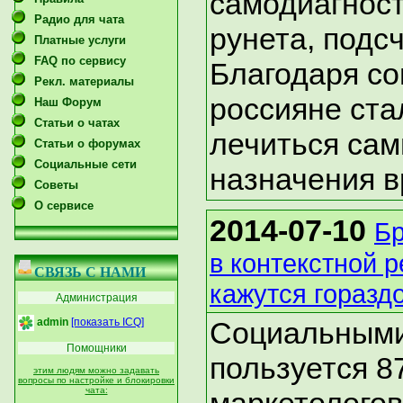
самодиагнос
Радио для чата
рунета, под
Платные услуги
FAQ по сервису
Благодаря с
Рекл. материалы
россияне ста
Наш Форум
Статьи о чатах
лечиться сам
Статьи о форумах
Социальные сети
назначения в
Советы
О сервисе
2014-07-10
Б
в контекстной р
СВЯЗЬ С НАМИ
кажутся горазд
Администрация
admin
[показать ICQ]
Социальными
Помощники
пользуется 
этим людям можно задавать
вопросы по настройке и блокировки
чата: