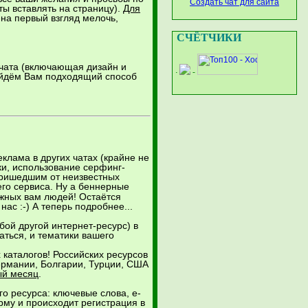
Создать чат для сайта
ты вставлять на страницу).
Для
 на первый взгляд мелочь,
СЧЁТЧИКИ
 чата (включающая дизайн и
-
-
-
-
найдём Вам подходящий способ
клама в других чатах (крайне не
ки, использование серфинг-
 пришедшим от неизвестных
го сервиса. Ну а беннерные
ужных вам людей! Остаётся
нас :-) А теперь подробнее...
бой другой интернет-ресурс) в
аться, и тематики вашего
каталогов! Российских ресурсов
Германии, Болгарии, Турции, США
ый месяц
.
о ресурса: ключевые слова, e-
орму и происходит регистрация в