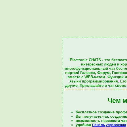
Electronic CHATS
- это беспла
интересных людей и
хо
многофункциональный чат беспла
портал
!
Галерея
,
Форум
,
Гостева
вместе с WEB-чатом. Функций 
языки программирования. Его 
другие. Приглашайте в
чат
своих 
Чем м
бесплатное создание профе
Вы получаете чат, создан
возможность перевести ча
удобная
Панель управления