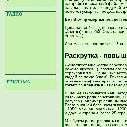
настройке в текстовый файл (жел
начала внимательно подумайте ч
поможет ускорить процесс настр
РАДИО
Вот Вам пример написания тек
Цена настройки - договорная и 
скрипты) стоит 25$. Оплата при
оплаты ;-)
Длительность настройки: 1-3 дня
Раскрутка - повы
Существует множество способов 
рекомендуется!!!), различного 
сервисов и т.п... Но данные ме
людей по почте (спам). Рекламир
показы и серфинг-сервисы скоре
РЕКЛАМА
только приглашать в чат своих др
В чём же заключается наш метод 
различного рода поисковиках, ТО
ресурса (например: если Вы имее
Всего в нашей базе насчитывает
- 1050, межнациональных - 1200
и другим странам (всего 25 стра
Мы будем регистрировать ваш ре
mail, страна, город, название, 