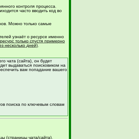
тоянного контроля процесса.
ходится часто вводить код во
иков. Можно только самые
телей узнаёт о ресурсе именно
 ресурс только спустя примерно
ез несколько дней)
.
го чата (сайта), он будет
удет выдаваться поисковиком на
беспечить вам попадание вашего
тов поиска по ключевым словам
ы (страницы чата/сайта).