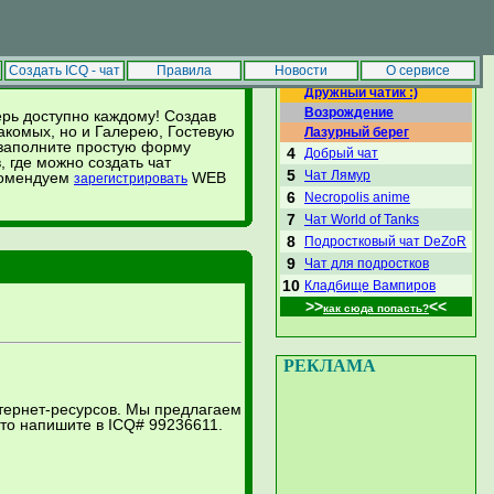
|
Сделать стартовой
Добавить в избранное
ЛУЧШИЕ ЧАТЫ
Создать ICQ - чат
Правила
Новости
О сервисе
Дружный чатик :)
Возрождение
перь доступно каждому! Создав
акомых, но и Галерею, Гостевую
Лазурный берег
 заполните простую форму
4
Добрый чат
, где можно создать чат
5
Чат Лямур
екомендуем
WEB
зарегистрировать
6
Necropolis anime
7
Чат World of Tanks
8
Подростковый чат DeZoR
9
Чат для подростков
10
Кладбище Вампиров
>>
<<
как сюда попасть?
РЕКЛАМА
нтернет-ресурсов. Мы предлагаем
то напишите в ICQ# 99236611.