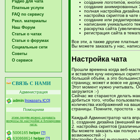
Радио для чата
создание логотипов, кнопок
создание анимированных 3
Платные услуги
полная настройка дизайна 
FAQ по сервису
настройка скриптов в чате 
создание или редактирован
Рекл. материалы
написание уникального тек
Наш Форум
раскрутка сайта (увеличе
регистрация сайта в тема
Статьи о чатах
Статьи о форумах
Все эти, а также другие платные
Вы можете заказать у нас, напис
Социальные сети
Советы
Настройка чата
О сервисе
Прошли времена когда веб-мастер
и вставляя кучу ненужных скрипт
большой объём, а это большинст
страницу, может и вовсе не дожда
СВЯЗЬ С НАМИ
Этот момент нужно учитывать. Ос
загрузится :-)
Администрация
Сейчас же стараются делать мак
добиться того, чтобы пользоват
admin
[показать ICQ]
количества изображений на ваше
страницы. Помните, простота - за
Помощники
Каждый Администратор чата вправ
этим людям можно задавать
вопросы по настройке и блокировки
1. создание дизайна (внешний ви
чата:
2. настройка скриптов (различн
Вы можете заказать как полную н
5006165
helper
[?]
возможностей :-)
630868614
helper
[?]
Настройку будет выполнять проф