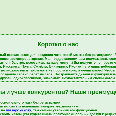
Коротко о нас
тный
сервис
чатов для
создания чата
своей мечты
без регистрации
! 
рошее времяпровождение
. Мы предоставляем вам возможность соз
тно и быстро, всего лишь за пару минут :) Вы
получите
не просто
ч
я
,
Рассылка
,
Почта
,
Смайлы
,
Викторина
,
Иконки
- это лишь небольш
и возможностей в таком
чате
не просто много, а очень много! Чтобы 
создание сервис берёт на себя! Настраивайте
дизайн и функции в ч
друзей, одноклассников, знакомых. Похвастайтесь им
своим чатом
ы лучше конкурентов? Наши преимущ
ссионального чата без регистрации
ный по самым новейшим интернет-технологиям
т на
, тем самым увеличив его функционал
платную основу
своим чатом (Вы будете иметь практически полный доступ к редакт