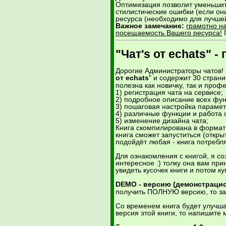
Оптимизация позволит уменьшит
стилистические ошибки (если он
ресурса (необходимо для лучше
Важное замечание:
грамотно на
посещаемость Вашего ресурса!
"Чат's от echats"
Дорогие Администраторы чатов! 
от echats
" и содержит 30 стран
полезна как новичку, так и проф
1) регистрация чата на сервисе;
2) подробное описание всех фун
3) пошаговая настройка парамет
4) различные функции и работа 
5) изменение дизайна чата;
Книга скомпилирована в формат 
книга сможет запуститься (откр
подойдёт любая - книга потребл
Для ознакомления с книгой, я с
интересное :) толку она вам при
увидеть кусочек книги и потом ку
DEMO - версию (демонстраци
получить ПОЛНУЮ версию, то за
Со временем книга будет улучша
версия этой книги, то напишите