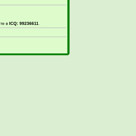
ите в
ICQ: 99236611
.