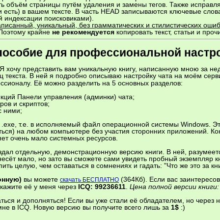
ь объём страницы путём удаления и замены тегов. Также исправ
и есть) в вашем тексте. В часть HEAD записываются ключевые слов
й индексации поисковиками).
писанный, уникальный, без грамматических и стилистических ошибо
Поэтому крайне
не рекомендуется
копировать текст, статьи и проч
 - пособие для профессиональной настр
Я хочу представить вам уникальную книгу, написанную мною за нед
иц текста. В ней я подробно описываю настройку чата на моём сер
ессионалу. Её можно разделить на 5 основных разделов:
кций Панели управления (админки) чата;
ров и скриптов;
с ними;
.exe, т.е. в исполняемый файл операционной системы Windows. Это
ыться) на любом компьютере без участия сторонних приложений. 
яет очень мало системных ресурсов.
оздал отдельную, демонстрационную версию книги. В ней, разумеет
несёт мало, но зато вы сможете сами увидеть пробный экземпляр к
пить целую, чем оставаться в сомнениях и гадать: "Что же это за книг
онную)
вы можете
(364Кб). Если вас заинтересов
скачать БЕСПЛАТНО
кажите её у меня через
ICQ: 99236611
.
Цена полной версии книги
ться и дополняться! Если вы уже стали её обладателем, но через
 мне в ICQ. Новую версию вы получите всего лишь за
1$
:)