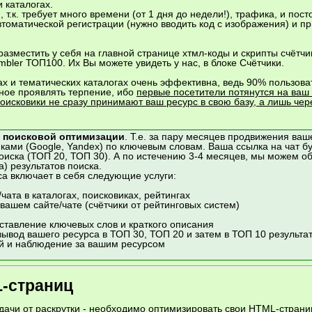
 каталогах.
т.к. требует много времени (от 1 дня до недели!), трафика, и пос
оматической регистрации (нужно вводить код с изображения) и при
разместить у себя на главной странице хтмл-коды и скрипты счётч
bler ТОП100. Их Вы можете увидеть у нас, в блоке Счётчики.
х и тематических каталогах очень эффективна, ведь 90% пользова
вное проявлять терпение, ибо
первые посетители потянутся на ваш
поисковики не сразу принимают ваш ресурс в свою базу, а лишь чер
о
поисковой оптимизации
. Т.е. за пару месяцев продвижения ваше
ками (Google, Yandex) по ключевым словам. Ваша ссылка на чат б
поиска (ТОП 20, ТОП 30). А по истечению 3-4 месяцев, мы можем о
) результатов поиска.
а включает в себя следующие услуги:
чата в каталогах, поисковиках, рейтингах
вашем сайте/чате (счётчики от рейтинговых систем)
оставление ключевых слов и краткого описания
вывод вашего ресурса в ТОП 30, ТОП 20 и затем в ТОП 10 результа
й и наблюдение за вашим ресурсом
-страниц
ачи от раскрутки - необходимо оптимизировать свои HTML-страниц