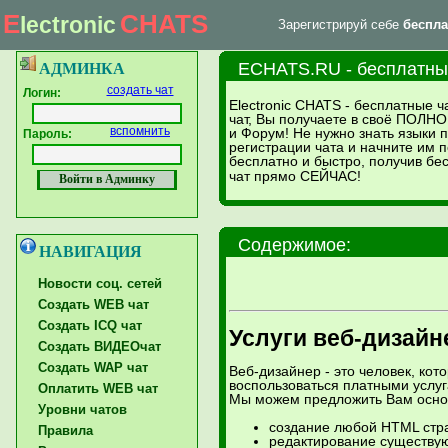
E
CHATS
lectronic
Зарегистрируй себе
беспла
|
Главная страница
Форум тех. поддержки
ECHATS.RU - бесплатный
АДМИНКА
создать чат
Логин:
Electronic CHATS - бесплатные ч
чат, Вы получаете в своё ПОЛНО
вспомнить
и Форум! Не нужно знать языки
Пароль:
регистрации чата и начните им п
бесплатно и быстро, получив б
чат прямо СЕЙЧАС!
Содержимое:
НАВИГАЦИЯ
Новости соц. сетей
Создать WEB чат
Создать ICQ чат
Услуги веб-дизайн
Создать ВИДЕОчат
Создать WAP чат
Веб-дизайнер - это человек, ко
воспользоваться платными услу
Оплатить WEB чат
Мы можем предложить Вам основн
Уровни чатов
создание любой HTML стра
Правила
редактирование существу