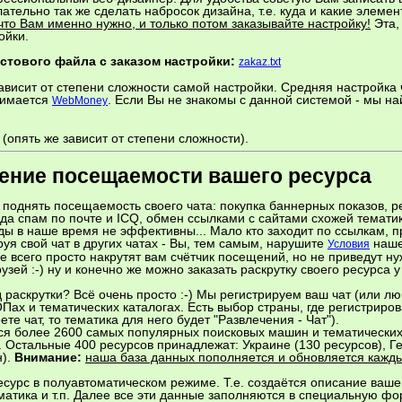
ательно так же сделать набросок дизайна, т.е. куда и какие элемен
то Вам именно нужно, и только потом заказывайте настройку!
Эта,
ойки.
стового файла с заказом настройки:
zakaz.txt
зависит от степени сложности самой настройки. Средняя настройка
нимается
. Если Вы не знакомы с данной системой - мы 
WebMoney
 (опять же зависит от степени сложности).
шение посещаемости вашего ресурса
поднять посещаемость своего чата: покупка баннерных показов, ре
рода спам по почте и ICQ, обмен ссылками с сайтами схожей темати
тоды в наше время не эффективны... Мало кто заходит по ссылкам,
уя свой чат в других чатах - Вы, тем самым, нарушите
наше
Условия
е всего просто накрутят вам счётчик посещений, но не приведут н
узей :-) ну и конечно же можно заказать раскрутку своего ресурса у 
раскрутки? Всё очень просто :-) Мы регистрируем ваш чат (или лю
Пах и тематических каталогах. Есть выбор страны, где регистриров
те чат, то тематика для него будет "Развлечения - Чат").
ся более 2600 самых популярных поисковых машин и тематических 
. Остальные 400 ресурсов принадлежат: Украине (130 ресурсов), 
н).
Внимание:
наша база данных пополняется и обновляется кажд
сурс в полуавтоматическом режиме. Т.е. создаётся описание вашег
тематика и т.п. Далее все эти данные заполняются в специальную ф