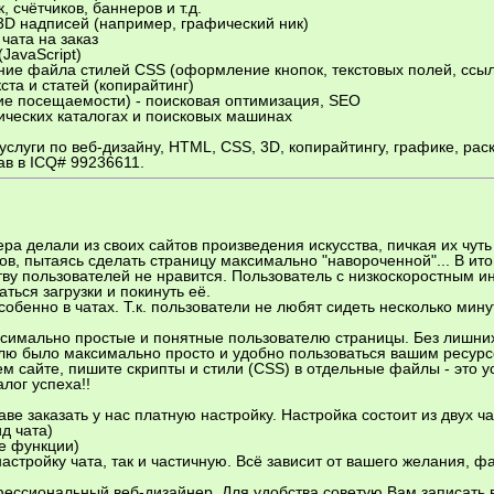
, счётчиков, баннеров и т.д.
D надписей (например, графический ник)
чата на заказ
(JavaScript)
ие файла стилей CSS (оформление кнопок, текстовых полей, ссылок
ста и статей (копирайтинг)
ние посещаемости) - поисковая оптимизация, SEO
тических каталогах и поисковых машинах
 услуги по веб-дизайну, HTML, CSS, 3D, копирайтингу, графике, рас
ав в ICQ# 99236611.
а делали из своих сайтов произведения искусства, пичкая их чуть 
ов, пытаясь сделать страницу максимально "навороченной"... В ито
ву пользователей не нравится. Пользователь с низкоскоростным ин
ться загрузки и покинуть её.
обенно в чатах. Т.к. пользователи не любят сидеть несколько мину
симально простые и понятные пользователю страницы. Без лишних
елю было максимально просто и удобно пользоваться вашим ресурс
м сайте, пишите скрипты и стили (CSS) в отдельные файлы - это ус
лог успеха!!
е заказать у нас платную настройку. Настройка состоит из двух ча
д чата)
ые функции)
астройку чата, так и частичную. Всё зависит от вашего желания, 
ессиональный веб-дизайнер. Для удобства советую Вам записать 