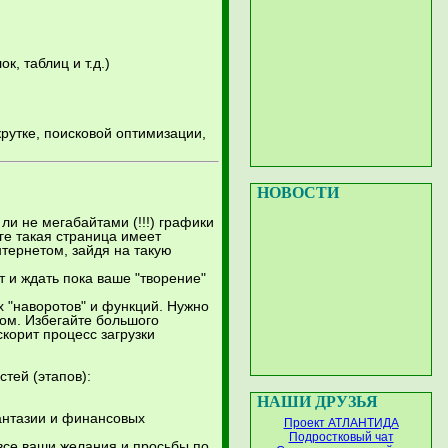
, таблиц и т.д.)
крутке, поисковой оптимизации,
НОВОСТИ
ли не мегабайтами (!!!) графики
ге такая страница имеет
тернетом, зайдя на такую
т и ждать пока ваше "творение"
 "наворотов" и функций. Нужно
ом. Избегайте большого
корит процесс загрузки
стей (этапов):
НАШИ ДРУЗЬЯ
фантазии и финансовых
Проект АТЛАНТИДА
Подростковый чат
все ваши желания и просьбы по