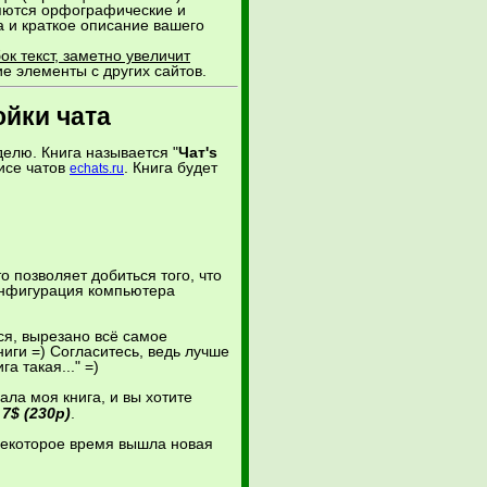
ляются орфографические и
а и краткое описание вашего
к текст, заметно увеличит
ие элементы с других сайтов.
ойки чата
елю. Книга называется "
Чат's
висе чатов
. Книга будет
echats.ru
 позволяет добиться того, что
Конфигурация компьютера
ся, вырезано всё самое
ниги =) Согласитесь, ведь лучше
а такая..." =)
ала моя книга, и вы хотите
:
7$ (230р)
.
 некоторое время вышла новая