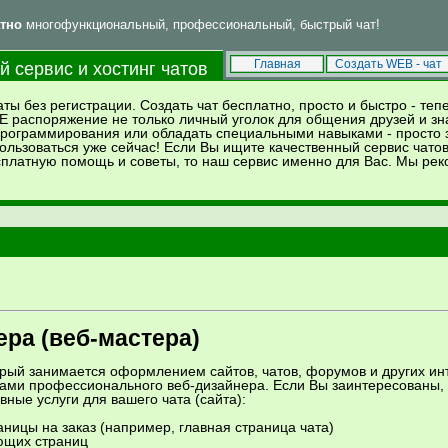
тно
многофункциональный, профессиональный, быстрый чат!
Впервые у нас? Тогда читай
и
!
FAQ
Правила
Главная
Создать WEB - чат
 сервис и хостинг чатов
аты без регистрации. Создать чат бесплатно, просто и быстро - те
Е распоряжение не только личный уголок для общения друзей и зн
 программирования или обладать специальными навыками - просто
ользоваться уже сейчас! Если Вы ищите качественный сервис чатов
есплатную помощь и советы, то наш сервис именно для Вас. Мы р
ера (веб-мастера)
торый занимается оформлением сайтов, чатов, форумов и других и
гами профессионального веб-дизайнера. Если Вы заинтересованы, 
ые услуги для вашего чата (сайта):
ницы на заказ (например, главная страница чата)
ющих страниц