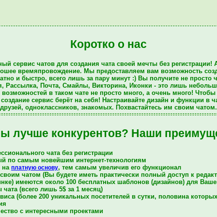
Коротко о нас
тный
сервис
чатов для
создания чата
своей мечты
без регистрации
! 
рошее времяпровождение
. Мы предоставляем вам возможность соз
тно и быстро, всего лишь за пару минут :) Вы
получите
не просто
ч
я
,
Рассылка
,
Почта
,
Смайлы
,
Викторина
,
Иконки
- это лишь небольш
и возможностей в таком
чате
не просто много, а очень много! Чтобы 
создание сервис берёт на себя! Настраивайте
дизайн и функции в ч
друзей, одноклассников, знакомых. Похвастайтесь им
своим чатом
ы лучше конкурентов? Наши преимущ
ссионального чата без регистрации
ный по самым новейшим интернет-технологиям
т на
, тем самым увеличив его функционал
платную основу
своим чатом (Вы будете иметь практически полный доступ к редакт
нке) имеются около 100 бесплатных шаблонов (дизайнов) для Ваше
чата (всего лишь 5$ за 1 месяц)
иса (более 200 уникальных посетителей в сутки, половина которых
ия
ество с интересными проектами