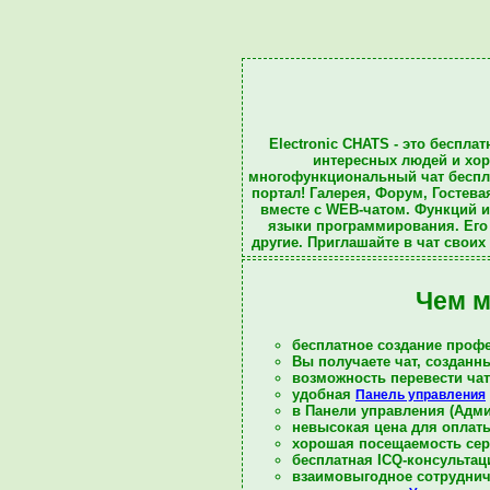
Electronic CHATS
- это беспла
интересных людей и
хо
многофункциональный чат беспла
портал
!
Галерея
,
Форум
,
Гостева
вместе с WEB-чатом. Функций 
языки программирования. Его 
другие. Приглашайте в
чат
своих 
Чем м
бесплатное создание профе
Вы получаете чат, создан
возможность перевести ча
удобная
Панель управления
в Панели управления (Адми
невысокая цена для оплаты 
хорошая посещаемость серв
бесплатная ICQ-консультац
взаимовыгодное сотруднич