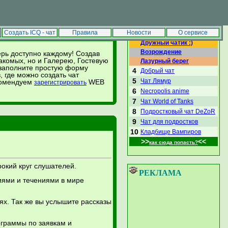
|
Сделать стартовой
Добавить в избранное
ЛУЧШИЕ ЧАТЫ
Создать ICQ - чат
Правила
Новости
О сервисе
Дружный чатик :)
Возрождение
перь доступно каждому! Создав
акомых, но и Галерею, Гостевую
Лазурный берег
 заполните простую форму
4
Добрый чат
, где можно создать чат
5
Чат Лямур
екомендуем
WEB
зарегистрировать
6
Necropolis anime
7
Чат World of Tanks
8
Подростковый чат DeZoR
9
Чат для подростков
10
Кладбище Вампиров
>>
<<
как сюда попасть?
окий круг слушателей.
РЕКЛАМА
иями и течениями в мире
ях. Так же вы услышите рассказы
ограммы по заявкам и