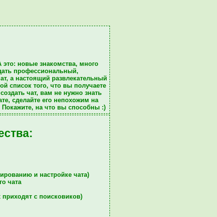
А это: новые
знакомства
, много
дать профессиональный,
ат
, а настоящий
развлекательный
ой список того, что вы
получаете
создать чат, вам не нужно знать
ате
, сделайте его непохожим на
. Покажите, на что вы способны :)
ества:
ированию и настройке чата)
го чата
 приходят с поисковиков)