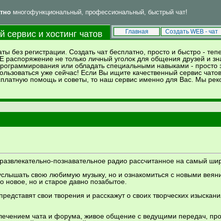
тно
многофункциональный, профессиональный, быстрый чат!
Впервые у нас? Тогда читай
и
!
FAQ
Правила
Главная
Создать WEB - чат
 сервис и хостинг чатов
аты без регистрации. Создать чат бесплатно, просто и быстро - те
Е распоряжение не только личный уголок для общения друзей и зн
 программирования или обладать специальными навыками - просто
ользоваться уже сейчас! Если Вы ищите качественный сервис чатов
есплатную помощь и советы, то наш сервис именно для Вас. Мы р
развлекательно-познавательное радио рассчитанное на самый шир
услышать свою любимую музыку, но и ознакомиться с новыми веян
о новое, но и старое давно позабытое.
редставят свои творения и расскажут о своих творческих изыскани
влечением чата и форума, живое общение с ведущими передач, пр