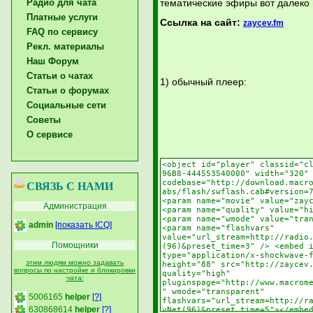
Радио для чата
тематические эфиры вот далеко 
Платные услуги
Ссылка на сайт:
zaycev.fm
FAQ по сервису
Рекл. материалы
Наш Форум
Статьи о чатах
1) обычный плеер:
Статьи о форумах
Социальные сети
Советы
О сервисе
СВЯЗЬ С НАМИ
Администрация
admin
[показать ICQ]
Помощники
этим людям можно задавать
вопросы по настройке и блокировки
чата:
5006165
helper
[?]
630868614
helper
[?]