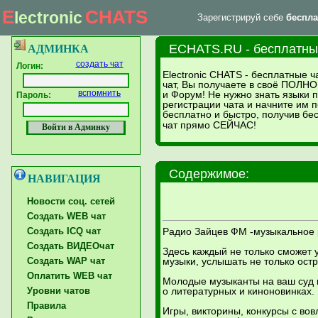
E
CHATS
lectronic
Зарегистрируй себе
беспла
|
Главная страница
Форум тех. поддержки
ECHATS.RU - бесплатный
АДМИНКА
создать чат
Логин:
Electronic CHATS - бесплатные ч
чат, Вы получаете в своё ПОЛНО
вспомнить
и Форум! Не нужно знать языки
Пароль:
регистрации чата и начните им п
бесплатно и быстро, получив б
чат прямо СЕЙЧАС!
Содержимое:
НАВИГАЦИЯ
Новости соц. сетей
Создать WEB чат
Создать ICQ чат
Радио Зайцев ФМ -музыкальное 
Создать ВИДЕОчат
Здесь каждый не только сможет 
Создать WAP чат
музыки, услышать не только остр
Оплатить WEB чат
Молодые музыканты на ваш суд п
Уровни чатов
о литературных и киноновинках.
Правила
Игры, викторины, конкурсы с во