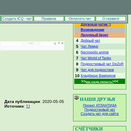
|
Сделать стартовой
Добавить в избранное
ЛУЧШИЕ ЧАТЫ
Создать ICQ - чат
Правила
Оплатить чат
О сервисе
Дружный чатик :)
Возрождение
Лазурный берег
4
Добрый чат
5
Чат Лямур
6
Necropolis anime
7
Чат World of Tanks
8
Подростковый чат DeZoR
9
Чат для подростков
10
Кладбище Вампиров
>>
<<
как сюда попасть?
НАШИ ДРУЗЬЯ
Дата публикации
: 2020-05-05
Проект АТЛАНТИДА
Источник
:
TJ
Подростковый чат
Создать чат для сайта
СЧЁТЧИКИ