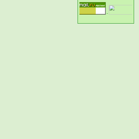
-
-
-