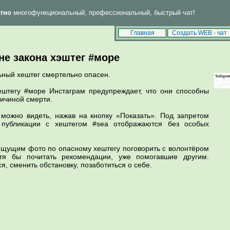
тно
многофункциональный, профессиональный, быстрый чат!
Впервые у нас? Тогда читай
и
!
FAQ
Правила
Главная
Создать WEB - чат
не закона хэштег #море
ьный хештег смертельно опасен.
ештегу #море Инстаграм предупреждает, что они способны
ричиной смерти.
можно видеть, нажав на кнопку «Показать». Под запретом
: публикации с хештегом #sea отображаются без особых
 ищущим фото по опасному хештегу поговорить с волонтёром
тя бы почитать рекомендации, уже помогавшие другим.
я, сменить обстановку, позаботиться о себе.