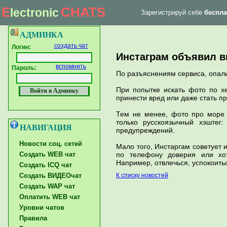
E
CHATS
lectronic
Зарегистрируй себе
беспла
|
Главная страница
Форум тех. поддержки
АДМИНКА
создать чат
Логин:
Инстаграм объявил в
вспомнить
Пароль:
По разъяснениям сервиса, опал
При попытке искать фото по х
принести вред или даже стать п
Тем не менее, фото про море 
только русскоязычный хэштег
НАВИГАЦИЯ
предупреждений.
Новости соц. сетей
Мало того, Инстаргам советует
Создать WEB чат
по телефону доверия или хо
Например, отвлечься, успокоитьс
Создать ICQ чат
Создать ВИДЕОчат
К списку новостей
Создать WAP чат
Оплатить WEB чат
Уровни чатов
Правила