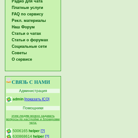
Радио для чата
Платные услуги
FAQ по сервису
Рекл. материалы
Наш Форум
Статьи о чатах
Статьи о форумах
Социальные сети
Советы
О сервисе
СВЯЗЬ С НАМИ
Администрация
admin
[показать ICQ]
Помощники
этим людям можно задавать
вопросы по настройке и блокировки
чата:
5006165
helper
[?]
630868614
helper
[?]