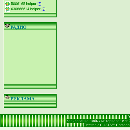
5006165
helper
[?]
630868614
helper
[?]
РАДИО
РЕКЛАМА
D
Копирование любых материалов с сай
Electronic CHATS™ Company |