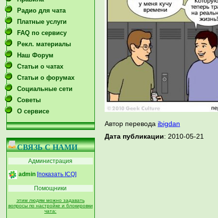
Радио для чата
Платные услуги
FAQ по сервису
Рекл. материалы
Наш Форум
Статьи о чатах
Статьи о форумах
Социальные сети
Советы
О сервисе
Автор перевода
ibigdan
Дата публикации
: 2010-05-21
СВЯЗЬ С НАМИ
Администрация
admin
[показать ICQ]
Помощники
этим людям можно задавать
вопросы по настройке и блокировки
чата: