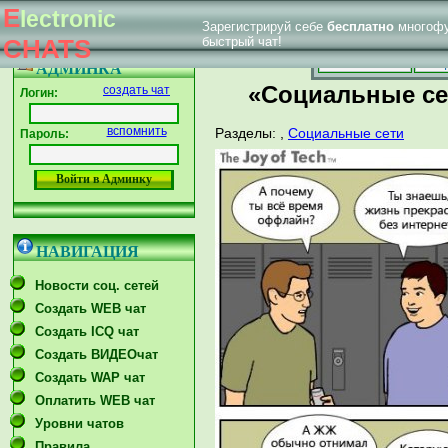
E
lectronic
Зарегистрируй себе
бесплатно
многофу
|
Впервые у нас
Главная страница
Форум тех. поддержки
CHATS
быстрый чат!
Главная
Созд
АДМИНКА
«Социальные се
создать чат
Логин:
вспомнить
Разделы:
,
Социальные сети
Пароль:
НАВИГАЦИЯ
Новости соц. сетей
Создать WEB чат
Создать ICQ чат
Создать ВИДЕОчат
Создать WAP чат
Оплатить WEB чат
Уровни чатов
Правила