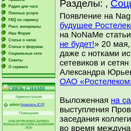
Разделы:
,
Соц
Радио для чата
Платные услуги
Появление на Nag
FAQ по сервису
будущее Ростеле
Рекл. материалы
на NoNaMe статьи
Наш Форум
Статьи о чатах
не будет!
» 20 мая
Статьи о форумах
даже с нотками и
Социальные сети
Советы
сетевиков и сетян
О сервисе
Александра Юрье
ОАО «Ростелеком
СВЯЗЬ С НАМИ
Администрация
Выложенная
на с
admin
[показать ICQ]
выступления Пров
Помощники
заседания коллег
этим людям можно задавать
вопросы по настройке и блокировки
во время междуна
чата: