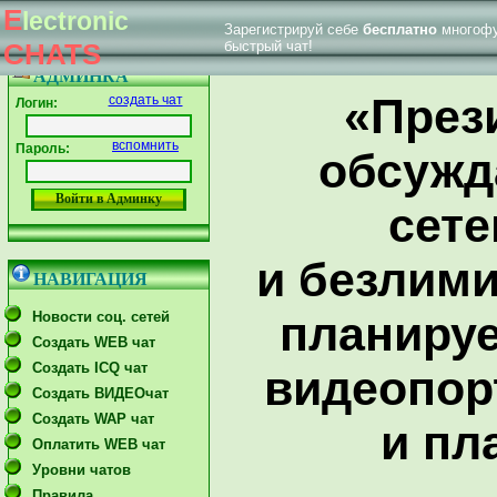
E
lectronic
Зарегистрируй себе
бесплатно
многофу
|
Впервые у нас
Главная страница
Форум тех. поддержки
CHATS
быстрый чат!
АДМИНКА
«През
создать чат
Логин:
вспомнить
Пароль:
обсужд
сете
и безлим
НАВИГАЦИЯ
планируе
Новости соц. сетей
Создать WEB чат
Создать ICQ чат
видеопор
Создать ВИДЕОчат
Создать WAP чат
и пл
Оплатить WEB чат
Уровни чатов
Правила