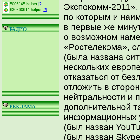
5006165
helper
[?]
Экспокомм-2011»,
630868614
helper
[?]
по которым и наи
в первые же мину
РАДИО
о возможном наме
«Ростелекома», с
(была названа сит
нескольких европ
отказаться от без
отложить в сторо
нейтральности и 
дополнительной т
РЕКЛАМА
информационных ус
(был назван YouTu
(был назван Skype