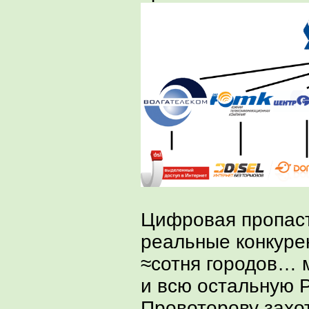
Цифровая пропасть
реальные конкуре
≈сотня городов… м
и всю остальную 
Провоторову захо