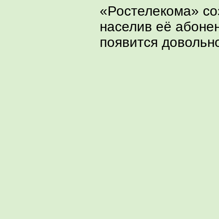
«Ростелекома» со
населив её абон
появится довольно