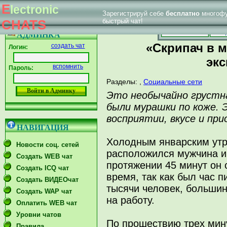
E
lectronic
Зарегистрируй себе
бесплатно
многофу
|
Впервые у нас
Главная страница
Форум тех. поддержки
CHATS
быстрый чат!
Главная
Созд
АДМИНКА
«Скрипач в 
создать чат
Логин:
эк
вспомнить
Пароль:
Разделы:
,
Социальные сети
Это необычайно грустн
были мурашки по коже. 
восприятии, вкусе и пр
НАВИГАЦИЯ
Холодным январским утр
Новости соц. сетей
расположился мужчина и 
Создать WEB чат
протяжении 45 минут он 
Создать ICQ чат
время, так как был час 
Создать ВИДЕОчат
тысячи человек, большин
Создать WAP чат
на работу.
Оплатить WEB чат
Уровни чатов
По прошествию трех мин
Правила