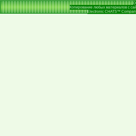
D
Копирование любых материалов с сай
Electronic CHATS™ Company |