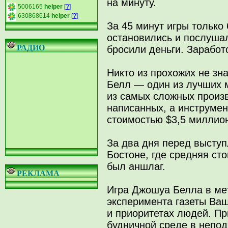
на минуту.
5006165
helper
[?]
630868614
helper
[?]
За 45 минут игры только
остановились и послушал
РАДИО
бросили деньги. Заработ
Никто из прохожих не зн
Белл — один из лучших м
из самых сложных произв
написанных, а инструме
стоимостью $3,5 миллио
За два дня перед выступ
Бостоне, где средняя ст
был аншлаг.
РЕКЛАМА
Игра Джошуа Белла в ме
эксперимента газеты Ваш
и приоритетах людей. Пр
будничной среде в непо