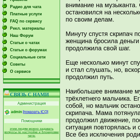
внимание на музыканта. 
Радио для чата
остановился на несколь
Платные услуги
по своим делам.
FAQ по сервису
Рекл. материалы
Минуту спустя скрипач п
Наш Форум
женщина бросила деньги 
Статьи о чатах
продолжила свой шаг.
Статьи о форумах
Социальные сети
Еще несколько минут спу
Советы
и стал слушать, но, вско
О сервисе
продолжил путь.
Наибольшее внимание му
СВЯЗЬ С НАМИ
трёхлетнего мальчика. Е
Администрация
собой, но мальчик остан
скрипача. Мама потянула
admin
[показать ICQ]
продолжил движение, по
Помощники
ситуация повторялась и 
этим людям можно задавать
вопросы по настройке и блокировки
Все без исключения роди
чата: