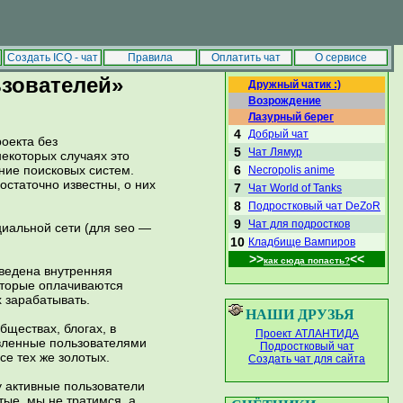
|
Сделать стартовой
Добавить в избранное
Создать ICQ - чат
Правила
Оплатить чат
О сервисе
ЛУЧШИЕ ЧАТЫ
ьзователей»
Дружный чатик :)
Возрождение
Лазурный берег
4
Добрый чат
оекта без
5
Чат Лямур
екоторых случаях это
6
ние поисковых систем.
Necropolis anime
остаточно известны, о них
7
Чат World of Tanks
8
Подростковый чат DeZoR
9
Чат для подростков
циальной сети (для seo —
10
Кладбище Вампиров
>>
<<
как сюда попасть?
введена внутренняя
которые оплачиваются
х зарабатывать.
НАШИ ДРУЗЬЯ
бществах, блогах, в
Проект АТЛАНТИДА
авленные пользователями
Подростковый чат
се тех же золотых.
Создать чат для сайта
у активные пользователи
тые, мы не тратимся, а