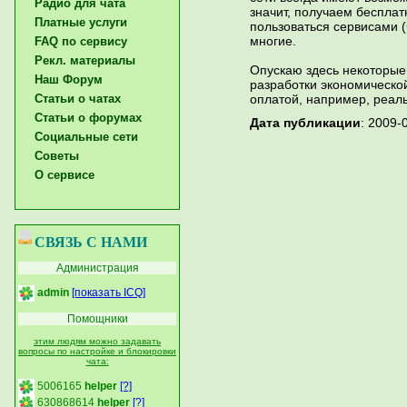
Радио для чата
значит, получаем бесплат
Платные услуги
пользоваться сервисами (
многие.
FAQ по сервису
Рекл. материалы
Опускаю здесь некоторые
Наш Форум
разработки экономическо
Статьи о чатах
оплатой, например, реаль
Статьи о форумах
Дата публикации
: 2009-
Социальные сети
Советы
О сервисе
СВЯЗЬ С НАМИ
Администрация
admin
[показать ICQ]
Помощники
этим людям можно задавать
вопросы по настройке и блокировки
чата:
5006165
helper
[?]
630868614
helper
[?]