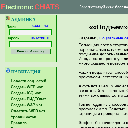
E
CHATS
lectronic
Зарегистрируй себе
беспла
|
Главная страница
Форум тех. поддержки
АДМИНКА
««Подъем» 
создать чат
Логин:
вспомнить
Разделы:
,
Социальные с
Пароль:
Размещаю пост в стартап
первоначальных вложений
получение дополнительног
Иногда даже просто увели
много сказано и повторять
НАВИГАЦИЯ
Решил поделиться способ
практически естественных
Новости соц. сетей
А суть вот в чем. У нас 
Создать WEB чат
валюта сайта – золотые. 
Создать ICQ чат
этими золотыми. Есть и д
Создать ВИДЕОчат
Так вот один из способов
Создать WAP чат
профилях и т.п. Золотые
Оплатить WEB чат
страницы и проверяет, ст
Уровни чатов
Эффект был очевиден и по
Правила
сети всегда имеют возмож