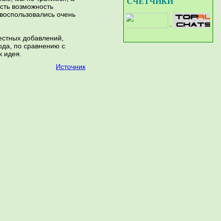
СЧЁТЧИКИ
есть возможность
 воспользовались очень
-
-
-
-
естных добавлений,
ода, по сравнению с
к идея.
Источник