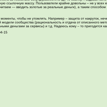
ную ссылочную массу. Пользователи крайне довольны – не у всех 
читаем — вводить золотые за реальные деньги), а таким способом
 моменты, чтобы не утомлять. Например – защита от накруток, неч
й модели сообщества (рациональность и отдача от описанного мет
ными деньгами за сервисы) и т.д. Надеюсь кому – то пригодится ка
04-15