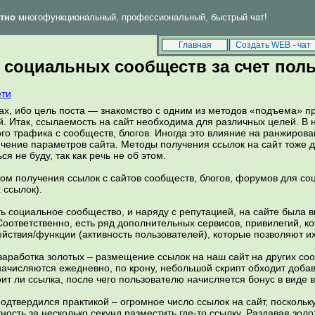
тно
многофункциональный, профессиональный, быстрый чат!
Впервые у нас? Тогда читай
и
!
FAQ
Правила
Главная
Создать WEB - чат
социальных сообществ за счет пол
ети
ах, ибо цель поста — знакомство с одним из методов «подъема» пр
. Итак, ссылаемость на сайт необходима для различных целей. В н
о трафика с сообществ, блогов. Иногда это влияние на ранжирова
чение параметров сайта. Методы получения ссылок на сайт тоже д
ся не буду, так как речь не об этом.
ом получения ссылок с сайтов сообществ, блогов, форумов для со
 ссылок).
есть социальное сообщество, и наряду с репутацией, на сайте была 
Соответственно, есть ряд дополнительных сервисов, привилегий, 
ействия/функции (активность пользователей), которые позволяют и
 заработка золотых – размещение ссылок на наш сайт на других соо
 начисляются ежедневно, по крону, небольшой скрипт обходит доб
оит ли ссылка, после чего пользователю начисляется бонус в виде в
дтвердился практикой – огромное число ссылок на сайт, поскольк
ность за несколько секунд разместить где-то ссылку. Раздавая золо