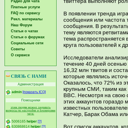
твиттера выполняют рол
Радио для чата
Платные услуги
В появлении тренда игр
FAQ по сервису
Рекл. материалы
сообщения или частота т
Наш Форум
сообщения. В результаты
Статьи о чатах
тему являются ретвитам
Статьи о форумах
тема распространяется 
Социальные сети
круга пользователей к др
Советы
О сервисе
Исследователи анализир
течение 40 дней осенью
16,32 млн твитов и соста
которые являлись источ
СВЯЗЬ С НАМИ
Оказалось, что 72% из э
Администрация
крупным СМИ, таким как 
admin
[показать ICQ]
BBC. Несмотря на свою 
Помощники
этих аккаунтов гораздо
известных пользователей
этим людям можно задавать
вопросы по настройке и блокировки
Катчер, Барак Обама или
чата:
5006165
helper
[?]
Вот список аккаунтов, к
630868614
helper
[?]