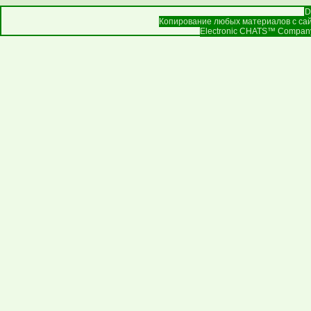
D
Копирование любых материалов с сай
Electronic CHATS™ Company |