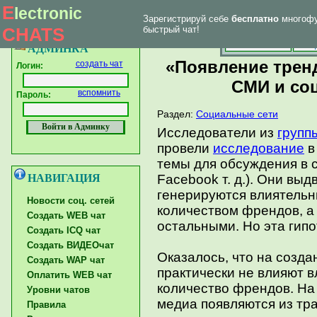
E
lectronic
Зарегистрируй себе
бесплатно
многофу
|
Впервые у нас
Главная страница
Форум тех. поддержки
CHATS
быстрый чат!
Главная
Созд
АДМИНКА
«Появление трен
создать чат
Логин:
СМИ и со
вспомнить
Пароль:
Раздел:
Социальные сети
Исследователи из
групп
провели
исследование
в
темы для обсуждения в 
НАВИГАЦИЯ
Facebook т. д.). Они выд
генерируются влиятель
Новости соц. сетей
количеством френдов, а
Создать WEB чат
остальными. Но эта гип
Создать ICQ чат
Создать ВИДЕОчат
Оказалось, что на созд
Создать WAP чат
практически не влияют в
Оплатить WEB чат
количество френдов. На
Уровни чатов
медиа появляются из т
Правила