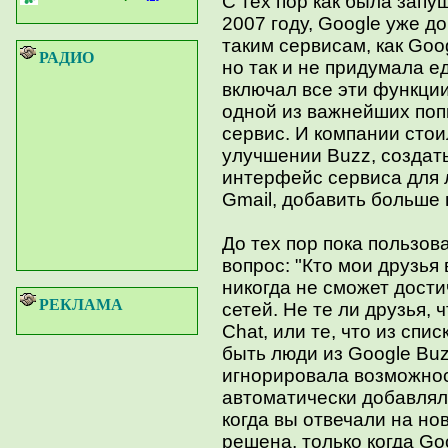
С тех пор как была зап
2007 году, Google уже 
таким сервисам, как Goog
РАДИО
но так и не придумала 
включал все эти функци
одной из важнейших поп
сервис. И компании сто
улучшении Buzz, создать
интерфейс сервиса для 
Gmail, добавить больше 
До тех пор пока пользов
вопрос: "Кто мои друзья
никогда не сможет дост
РЕКЛАМА
сетей. Не те ли друзья, 
Chat, или те, что из спис
быть люди из Google Bu
игнорировала возможнос
автоматически добавляла
когда вы отвечали на н
решена, только когда Go