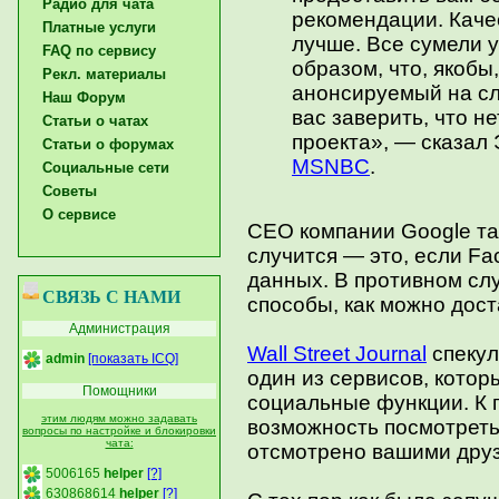
Радио для чата
рекомендации. Качес
Платные услуги
лучше. Все сумели у
FAQ по сервису
образом, что, якобы
Рекл. материалы
анонсируемый на сл
Наш Форум
вас заверить, что н
Статьи о чатах
проекта», — сказал 
Статьи о форумах
MSNBC
.
Социальные сети
Советы
О сервисе
CEO компании Google та
случится — это, если Fa
данных. В противном сл
СВЯЗЬ С НАМИ
способы, как можно дос
Администрация
Wall Street Journal
спекул
admin
[показать ICQ]
один из сервисов, котор
Помощники
социальные функции. К 
этим людям можно задавать
возможность посмотреть
вопросы по настройке и блокировки
чата:
отсмотрено вашими дру
5006165
helper
[?]
630868614
helper
[?]