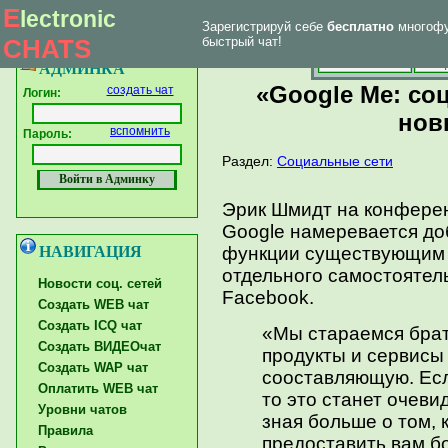
E
lectronic
Зарегистрируй себе
бесплатно
многофу
|
Впервые у нас
Главная страница
Форум тех. поддержки
CHATS
быстрый чат!
Главная
Созд
АДМИНКА
«Google Me: со
создать чат
Логин:
нов
вспомнить
Пароль:
Раздел:
Социальные сети
Эрик Шмидт на конференц
Google намеревается до
НАВИГАЦИЯ
функции существующим с
отдельного самостоятель
Новости соц. сетей
Facebook.
Создать WEB чат
Создать ICQ чат
«Мы стараемся бра
Создать ВИДЕОчат
продукты и сервисы
Создать WAP чат
сооставляющую. Есл
Оплатить WEB чат
то это станет очев
Уровни чатов
зная больше о том, 
Правила
предоставить вам б