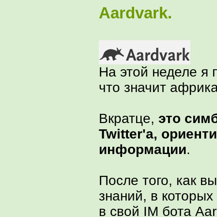
A
a
r
d
v
a
r
k
.
На этой неделе я 
что значит африка
Вкратце,
это сим
Twitter'a, ориен
информации
.
После того, как 
знаний, в которых
в свой IM бота Aa