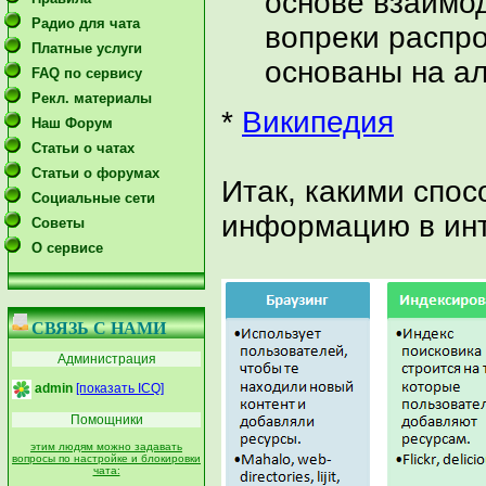
основе взаимо
Радио для чата
вопреки распр
Платные услуги
основаны на ал
FAQ по сервису
Рекл. материалы
*
Википедия
Наш Форум
Статьи о чатах
Статьи о форумах
Итак, какими спо
Социальные сети
информацию в инт
Советы
О сервисе
СВЯЗЬ С НАМИ
Администрация
admin
[показать ICQ]
Помощники
этим людям можно задавать
вопросы по настройке и блокировки
чата: