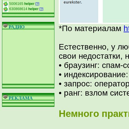
5006165
helper
[?]
630868614
helper
[?]
*По материалам
h
РАДИО
Естественно, у л
свои недостатки, 
• браузинг: спам-с
• индексирование:
• запрос: операто
• ранг: взлом сис
РЕКЛАМА
Н
е
м
н
о
г
о
п
р
а
к
т