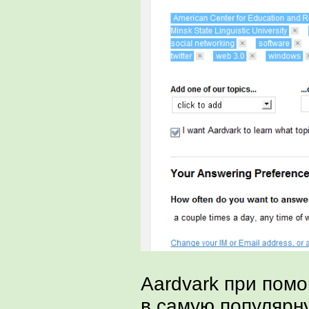
Aardvark при пом
в самую популярн