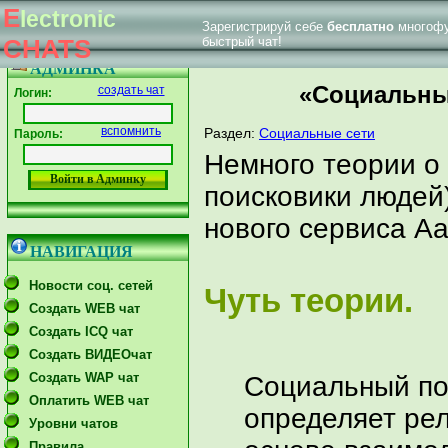
E
lectronic
Зарегистрируй себе
бесплатно
многофу
|
Впервые у нас
Главная страница
Форум тех. поддержки
CHATS
быстрый чат!
АДМИНКА
«Социальный
создать чат
Логин:
вспомнить
Раздел:
Социальные сети
Пароль:
Немного теории о 
поисковики людей)
нового сервиса Aa
НАВИГАЦИЯ
Новости соц. сетей
Ч
у
т
ь
т
е
о
р
и
и
.
Создать WEB чат
Создать ICQ чат
Создать ВИДЕОчат
Создать WAP чат
Социальный пои
Оплатить WEB чат
определяет рел
Уровни чатов
Правила