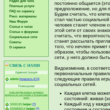
Радио для чата
постоянно общается (эт
Платные услуги
предположение, но для п
FAQ по сервису
Будем считать, что клетк
Рекл. материалы
стал частью социальной 
Наш Форум
человек станет членом с
Статьи о чатах
этой сети от своих знак
Статьи о форумах
считать, что вероятность
Социальные сети
станет рассылать пригла
Советы
того, что нечлен примет
О сервисе
образом, чтобы пользов
сети, у него должно быт
СВЯЗЬ С НАМИ
Видоизменив, в соответ
Администрация
первоначальные правил
следующие правила игр
admin
[показать ICQ]
социальных сетей.
Помощники
Каждая клетка может
этим людям можно задавать
вопросы по настройке и блокировки
состояний: живая (з
чата:
Каждый ход у каждой
5006165
helper
[?]
состояние и состоян
630868614
helper
[?]