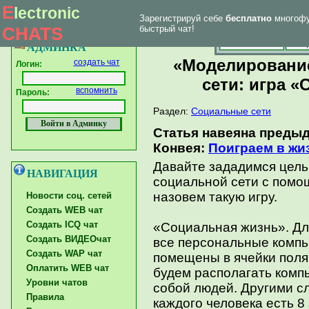
E
lectronic
Зарегистрируй себе
бесплатно
многофу
|
Впервые у нас
Главная страница
Форум тех. поддержки
CHATS
быстрый чат!
Главная
Созд
АДМИНКА
«Моделирование
создать чат
Логин:
сети: игра 
вспомнить
Пароль:
Раздел:
Социальные сети
Статья навеяна преды
Конвея:
Поиграем в жи
Давайте зададимся цель
НАВИГАЦИЯ
социальной сети с пом
назовем такую игру.
Новости соц. сетей
Создать WEB чат
Создать ICQ чат
«Социальная жизнь». Для
Создать ВИДЕОчат
все персональные компь
Создать WAP чат
помещены в ячейки поля
Оплатить WEB чат
будем располагать ком
Уровни чатов
собой людей. Другими сл
Правила
каждого человека есть 8