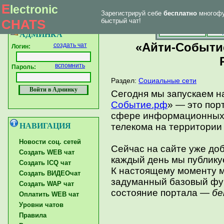
E
lectronic
Зарегистрируй себе
бесплатно
многофу
|
Впервые у нас
Главная страница
Форум тех. поддержки
CHATS
быстрый чат!
Главная
Созд
АДМИНКА
«Айти-Событие
создать чат
Логин:
вспомнить
Пароль:
Раздел:
Социальные сети
Сегодня мы запускаем н
Событие.рф
» — это по
сфере информационных 
НАВИГАЦИЯ
телекома на территории
Новости соц. сетей
Сейчас на сайте уже до
Создать WEB чат
каждый день мы публику
Создать ICQ чат
К настоящему моменту м
Создать ВИДЕОчат
задуманный базовый фу
Создать WAP чат
состояние портала —
б
Оплатить WEB чат
Уровни чатов
Правила