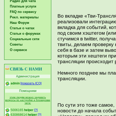
Радио для чата
Платные услуги
FAQ по сервису
Во вкладке «Тви-Трансл
Рекл. материалы
реализовали интеграцию
Наш Форум
вкладка для событий, ко
Статьи о чатах
под своим хэштегом (или
Статьи о форумах
стучимся в twitter, пол
Социальные сети
твиты, делаем проверку 
Советы
себя в базе и затем выв
О сервисе
которым эти хештеги пр
трансляции происходит р
СВЯЗЬ С НАМИ
Немного позднее мы пла
Администрация
трансляции.
admin
[показать ICQ]
Помощники
этим людям можно задавать
вопросы по настройке и блокировки
чата:
По сути это тоже самое,
новости до начала событ
5006165
helper
[?]
630868614
helper
[?]