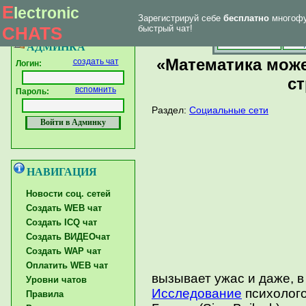
E
lectronic
Зарегистрируй себе
бесплатно
многофу
|
Впервые у нас
Главная страница
Форум тех. поддержки
CHATS
быстрый чат!
Главная
Созд
АДМИНКА
«Математика мож
создать чат
Логин:
с
вспомнить
Пароль:
Раздел:
Социальные сети
НАВИГАЦИЯ
Новости соц. сетей
Создать WEB чат
Создать ICQ чат
Создать ВИДЕОчат
Создать WAP чат
Оплатить WEB чат
вызывает ужас и даже, в
Уровни чатов
Исследование
психолого
Правила