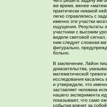
чего решить задачу им б
же время, менее «матем
практически никакой ней
легко справлялись с зад
именно эти участки мозг
ощущения. Результаты эк
участники с высоким ур
видели световой сигнал,
ним следует сложная мат
фигурально, предупрежда
больно.
В заключение, Лайон пи
доказательства, указыв
математической тревог
исследования касались 
и утверждали, что имен
заставляет человека ис
нашего эксперимента ид
показывают, что само о
события влечет за собо