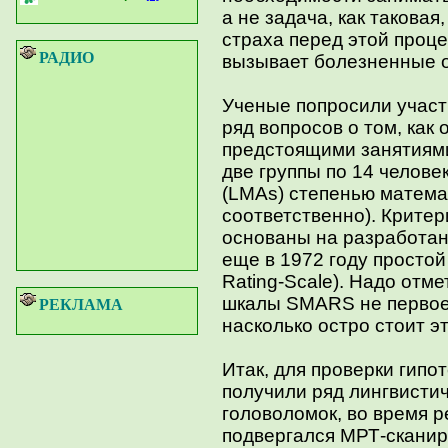
а не задача, как таковая
страха перед этой проце
РАДИО
вызывает болезненные 
Ученые попросили участ
ряд вопросов о том, как
предстоящими занятиями
две группы по 14 челове
(LMAs) степенью матема
соответственно). Критер
основаны на разработан
еще в 1972 году просто
Rating-Scale). Надо отм
шкалы SMARS не первое 
РЕКЛАМА
насколько остро стоит э
Итак, для проверки гипо
получили ряд лингвисти
головоломок, во время р
подвергался МРТ-скани