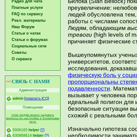
Билока (Sian Beilock) по
Радио для чата
преувеличение: нелюбов
Платные услуги
людей обусловлена тем,
FAQ по сервису
Рекл. материалы
работы с числами сопос
Наш Форум
Людям, обладающим
вы
Статьи о чатах
тревоги
(high levels of 
Статьи о форумах
причиняет физические с
Социальные сети
Советы
Вышеупомянутых ученых 
О сервисе
университетов, соответ
исследования, доказавш
физическую боль у соци
пропорциональны степе
СВЯЗЬ С НАМИ
подавленности
. Математ
Администрация
вызывает у человека пор
admin
[показать ICQ]
идеальный полигон для и
Помощники
безопасные ситуации вы
схожий с реальными бо
этим людям можно задавать
вопросы по настройке и блокировки
чата:
Изначально гипотеза сос
5006165
helper
[?]
необходимости занимать
630868614
helper
[?]