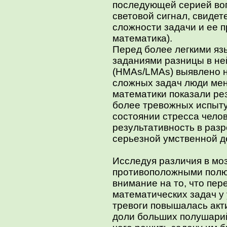
последующей серией воп
световой сигнал, свиде
сложности задачи и ее 
математика).
Перед более легкими я
заданиями разницы в не
(HMAs/LMAs) выявлено н
сложных задач люди ме
математики показали ре
более тревожных испыту
состоянии стресса чело
результативность в раз
серьезной умственной д
Исследуя различия в моз
противоположными полю
внимание на то, что пе
математических задач у
тревоги повышалась акт
доли больших полушарий