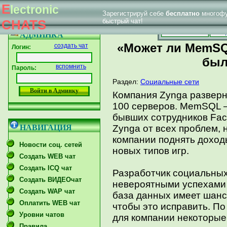
E
lectronic
Зарегистрируй себе
бесплатно
многофу
|
Впервые у нас
Главная страница
Форум тех. поддержки
CHATS
быстрый чат!
Главная
Созд
АДМИНКА
«Может ли MemSQ
создать чат
Логин:
был
вспомнить
Пароль:
Раздел:
Социальные сети
Компания Zynga разверн
100 серверов. MemSQL 
бывших сотрудников Fac
НАВИГАЦИЯ
Zynga от всех проблем,
компании поднять доход
Новости соц. сетей
новых типов игр.
Создать WEB чат
Создать ICQ чат
Разработчик социальных
Создать ВИДЕОчат
невероятными успехами 
Создать WAP чат
база данных имеет шанс 
Оплатить WEB чат
чтобы это исправить. По
Уровни чатов
для компании некоторы
Правила