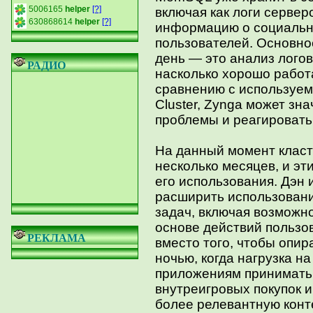
5006165
helper
[?]
включая как логи серверо
630868614
helper
[?]
информацию о социальн
пользователей. Основно
день — это анализ логов
РАДИО
насколько хорошо работ
сравнению с используе
Cluster, Zynga может з
проблемы и реагировать 
На данный момент класт
несколько месяцев, и эт
его использования. Дэн 
расширить использован
задач, включая возможн
основе действий пользо
РЕКЛАМА
вместо того, чтобы опир
ночью, когда нагрузка н
приложениям принимать
внутреигровых покупок и
более релевантную конте