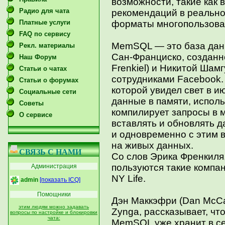
возможности, такие как 
Радио для чата
рекомендаций в реально
Платные услуги
форматы многопользоват
FAQ по сервису
MemSQL — это база дан
Рекл. материалы
Сан-Франциско, созданн
Наш Форум
Frenkiel) и Никитой Ша
Статьи о чатах
сотрудниками Facebook.
Статьи о форумах
которой увидел свет в и
Социальные сети
данные в памяти, использ
Советы
компилирует запросы в 
О сервисе
вставлять и обновлять д
и одновременно с этим 
на живых данных.
СВЯЗЬ С НАМИ
Со слов Эрика Френкиля
пользуются такие компан
Администрация
NY Life.
admin
[показать ICQ]
Помощники
Дэн Маккэфри (Dan McCa
этим людям можно задавать
Zynga, рассказывает, чт
вопросы по настройке и блокировки
чата:
MemSQL уже хранит в се