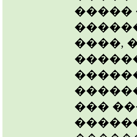
�����
�����
����, 
�����
�����
������
��� �
�����