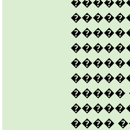
�����
�����
�����
������
�����
�����
�����
�����
���� �