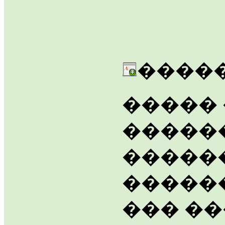
�����
�����
�����
�����
�����
��� �