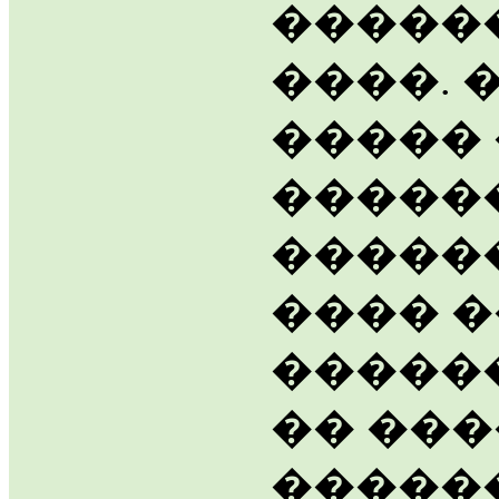
�����
����. 
�����
�����
�����
���� 
�����
�� ���
������