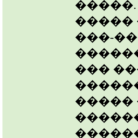
�����.
�����
���-��
�����
��� �
�����
�����
�����
������