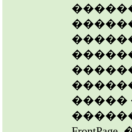
�����
������
�����
�����
�����
������
�����
������
FrontPa