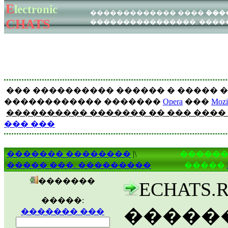
E
lectronic
�������
�������
������������� ����
���
����
������
CHATS
����������������, �����
WEB - ���
ICQ - ���
��� ���������� ������ � ����� �
������������ �������
Opera
���
Mozil
���������� ������� �� ��� ����
��� ���
������� ��������
|\
������
����� ���. ���������
�����
�������
ECHATS
�����:
�����
������� ���