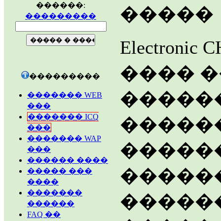
������:
�����
���������
Electron
���� �
���������
�����
������� WEB
���
������� ICQ
������
���
������� WAP
������
���
������ ����
�����
����� ���
����
�������
������
������
FAQ ��