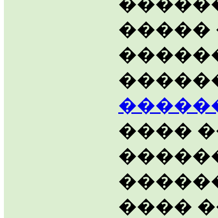
�����
�����
������
�����
�����
���� 
�����
�����
���� 