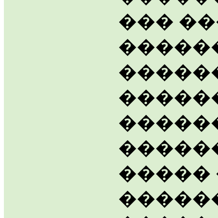
��� �
�����
�����
�����
������
�����
�����
�����