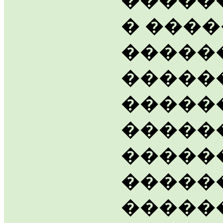
�����
� ����
�����
������
�����
�����
������
������
�����