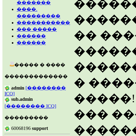
�����
�������
����.
�����
���������
�����������
��� �����
�� ��
������
������
�����
������
����� � ����
�������������
� ����
admin
[��������
ICQ]
�����!
sub.admin
[�������� ICQ]
��� �
���������
�����
60068196
support