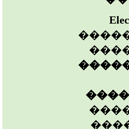
Ele
����
����
����
���
���
���