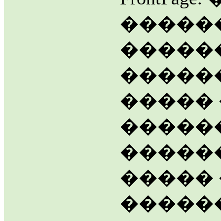
�����
�����
�����
�����
������
������
�����
�����