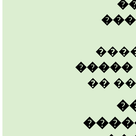
�
���
���
�����
�� ��
�
����