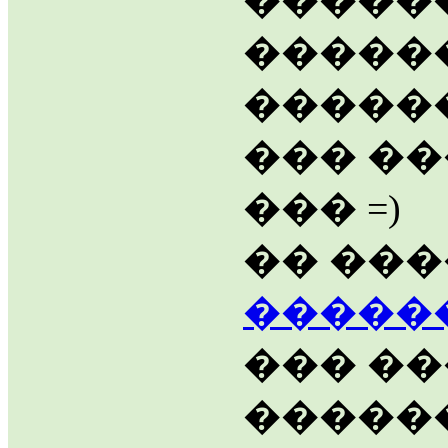
������
�����
������
��� ��
��� =)
�� ��
�����
��� ��
������