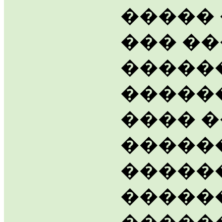
����� 
��� ��
�����
������
���� �
�����
������
�����