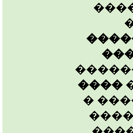
���
����
��
�����
����
�
� ���
����
����