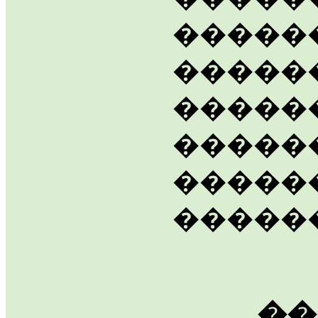
�����
�����
�����
������
�����
�����
��