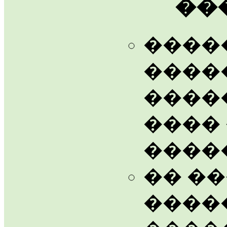
��
����
����
����
����
����
�� �
����