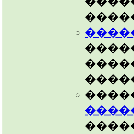
����
����
����
����
����
����
����
����
�����