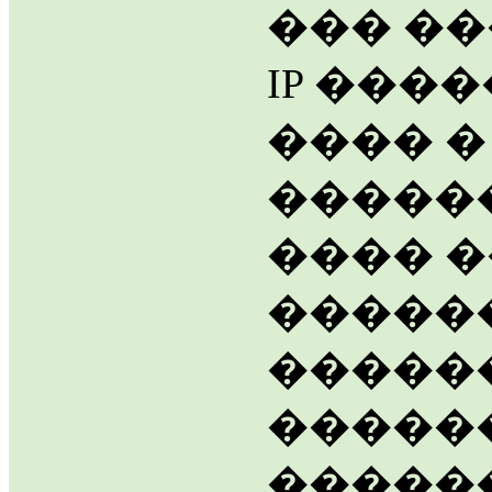
��� ��
IP ���
���� �
������
���� 
������
�����
������
�����