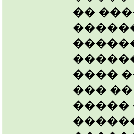
�� ���
�����
�����
������
���� �
��� ��
�����
������