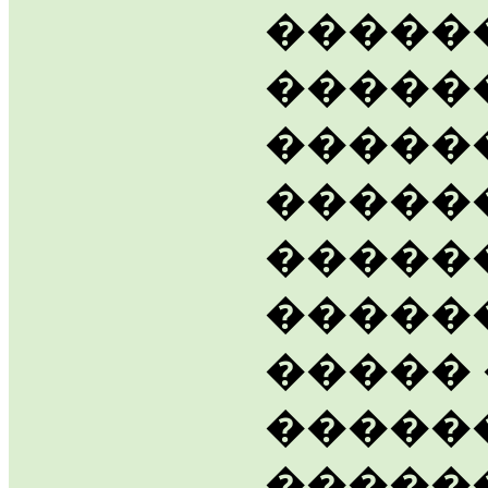
�����
�����
�����
�����
�����
������
�����
�����
�����