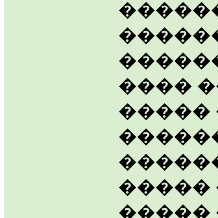
�����
�����
�����
���� 
����� 
������
�����
����� 
����� 