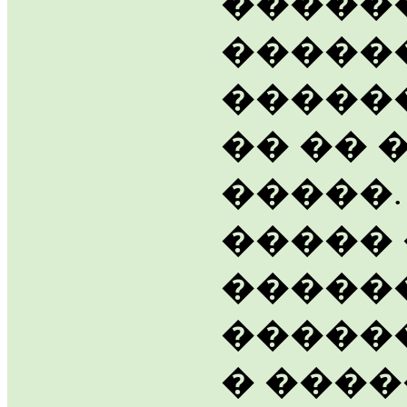
�����
�����
������
�� �� 
�����.
�����
������
������
� ���