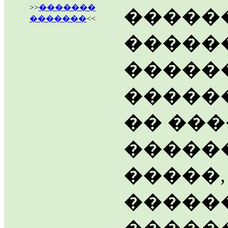
>>
�������
������
�������
<<
�����
�����
�����
�� ��
�����
�����,
�����