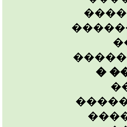
����
�����
�
����
� �
�
�����
���