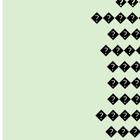
��
����
��
���
��
��
��
���
��