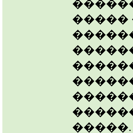
������
�����
�����
�����
������
������
�����
������
�����.