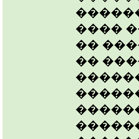
�����
���� �
�� ���
�� ���
������
�����
�����
������