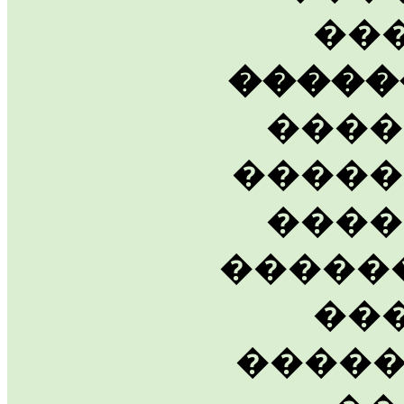
��
�����
����
�����
����
�����
��
�����