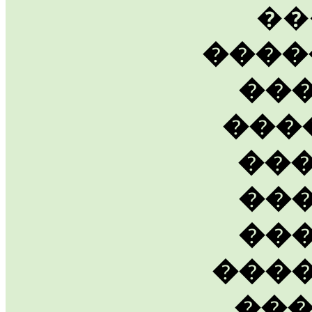
��
����
��
���
��
��
��
���
��