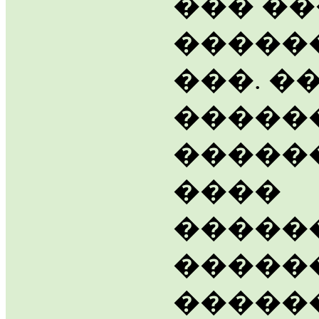
��� �
�����
���. �
�����
������
����
�����
������
�����