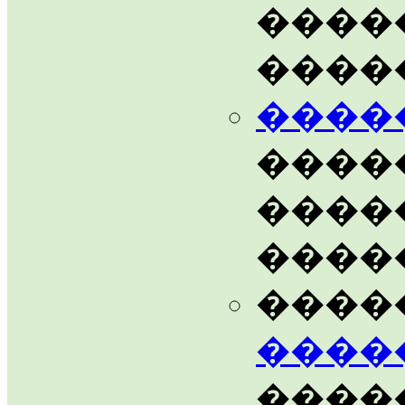
����
����
����
����
����
����
����
����
�����