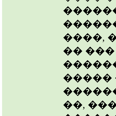
������
�����
����, 
�� ���
������
�����
�����
��, ��