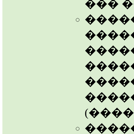
��� 
�����
������
�����
����
����
����
(������
����