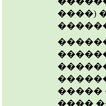
������
����) 
�����
�����
�����
�����
�����
�����
���� 