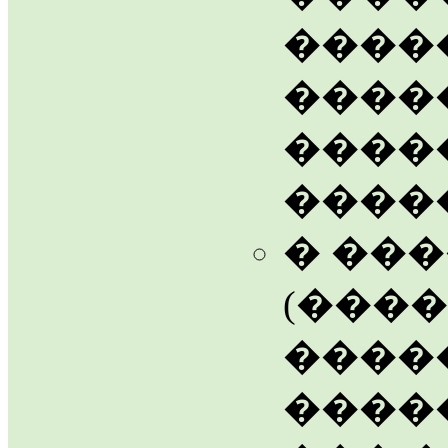
����
����
����
����
� ��
(���
�����
����