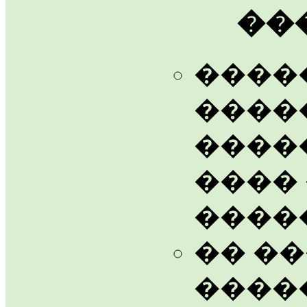
��
����
����
����
����
����
�� �
����