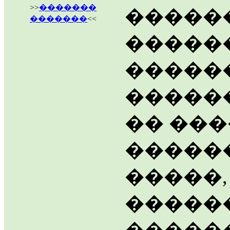
>>
�������
������
�������
<<
�����
�����
�����
�� ��
�����
�����,
�����