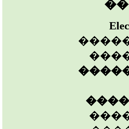
��
Ele
����
����
����
���
���