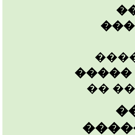
�
���
���
�����
�� ��
�
����