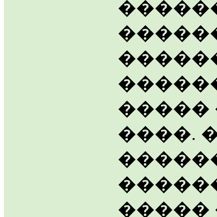
�����
������
�����
�����
����� 
����. 
�����
�����
�����