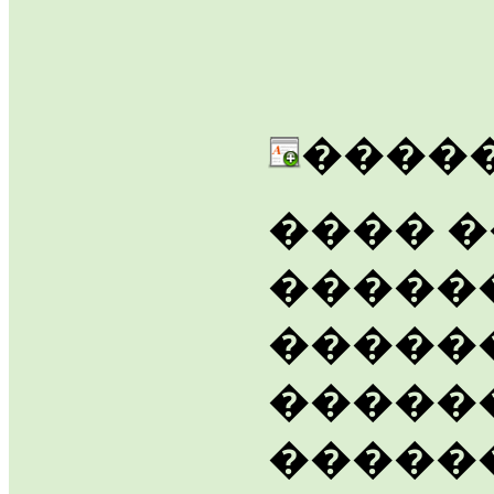
�����
���� �
�����
�����
�����
�����