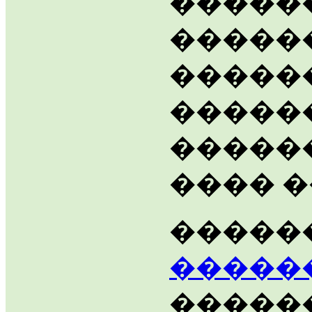
������
�����
������
�����
�����
���� �
�����
�����
�����