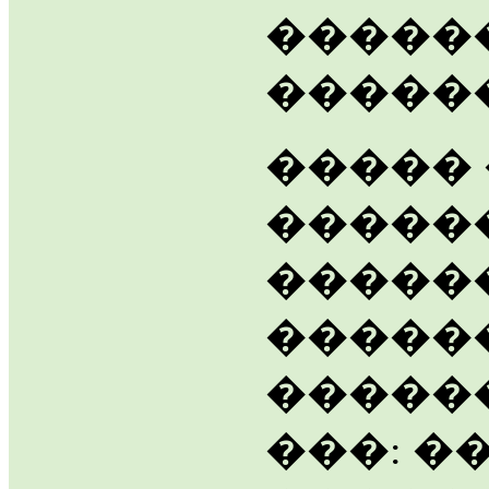
�����
�����
����� 
������
�����
�����
�����
���: �