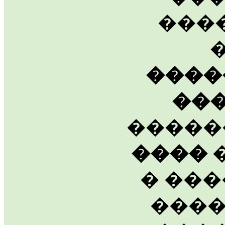
���
����
��
�����
����
�
� ���
����