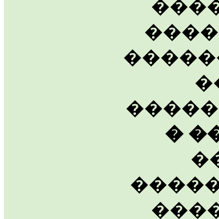
����
����
�����
�
����
� �
�
�����
���