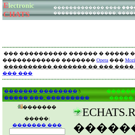
E
lectronic
�������
�������
������������� ����
���
����
������
CHATS
����������������, �����
WEB - ���
ICQ - ���
��� ���������� ������ � ����� �
������������ �������
Opera
���
Mozil
���������� ������� �� ��� ����
��� ���
������� ��������
|\
������
����� ���. ���������
�����
�������
ECHATS
�����:
�����
������� ���