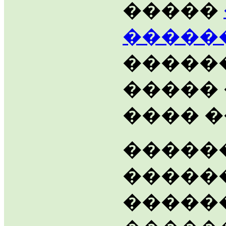
�����
�����
�����
�����
���� �
������
�����
������