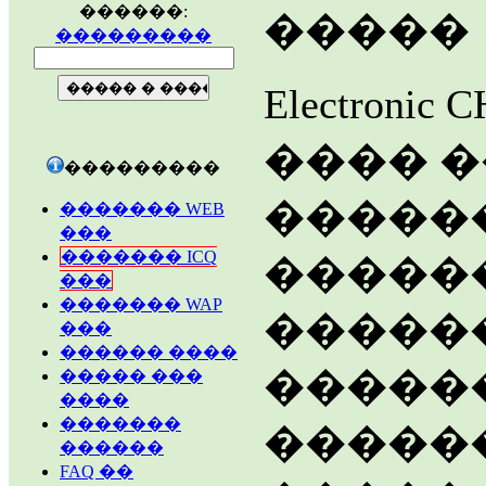
������:
�����
���������
Electron
���� �
���������
�����
������� WEB
���
������� ICQ
������
���
������� WAP
������
���
������ ����
�����
����� ���
����
�������
������
������
FAQ ��