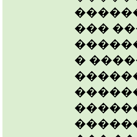
�����
��� �
�����
� ����
�����
�����
�����
�����