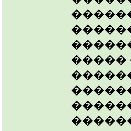
�����
�����
������
����� 
�����
�����
�����
�����