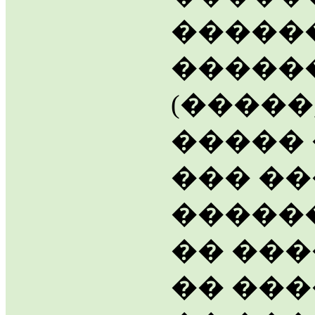
�����
�����
(�����
����� 
��� �
�����
�� ��
�� ���