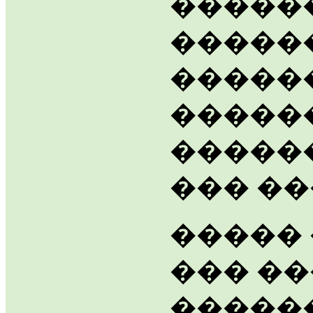
�����
�����
�����
������
�����
��� ��
�����
��� �
�����