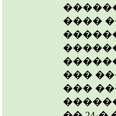
������
���� 
�����
�����
�����
��� ��
��� �
�����
�� 24-