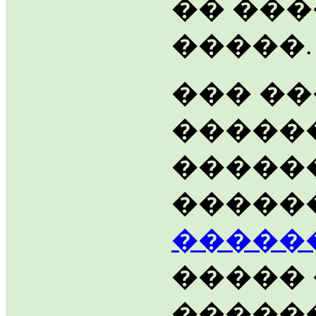
�� ��
�����.
��� �
�����
�����
�����
�����
����� 
������