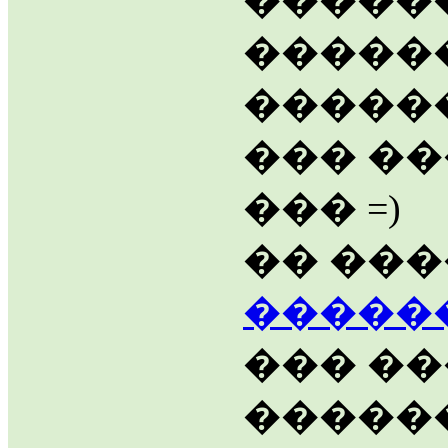
������
�����
������
��� ��
��� =)
�� ��
�����
��� ��
������