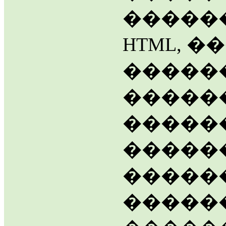
������
HTML, 
�����
�����
�����
�����
�����
������