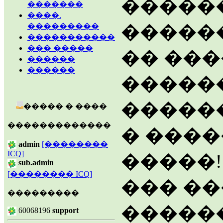
�����
�������
����.
�����
���������
�����������
��� �����
�� ��
������
������
�����
������
����� � ����
�������������
� ����
admin
[��������
ICQ]
�����!
sub.admin
[�������� ICQ]
��� �
���������
�����
60068196
support