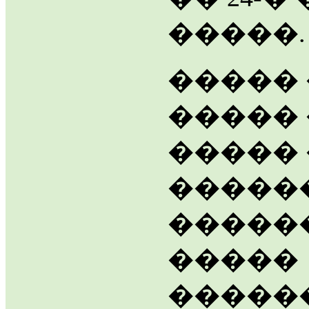
�����.
����� 
����� 
�����
�����
������
�����
�����