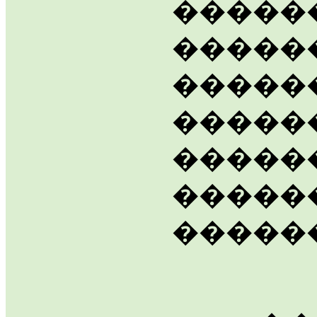
������
�����
������
�����
�����
�����
�����