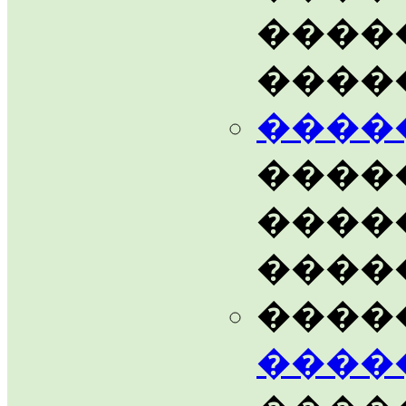
����
����
����
����
����
����
����
����