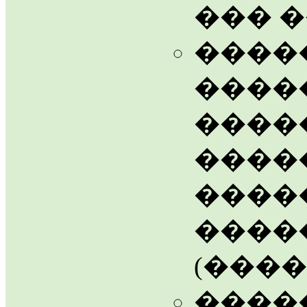
��� 
�����
������
�����
����
����
����
(������
����