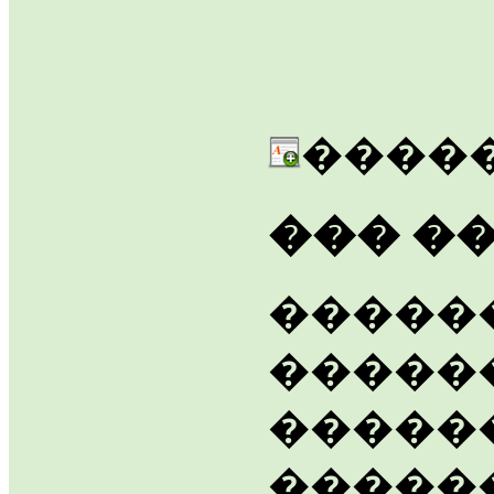
�����
��� ��
�����
�����
������
�����