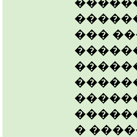
�����
�������
��� ��
�����
������
�����
�����
������
� ���