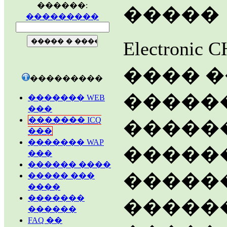
������:
�����
���������
Electron
���� �
���������
�����
������� WEB
���
������� ICQ
������
���
������� WAP
������
���
������ ����
�����
����� ���
����
�������
������
������
FAQ ��