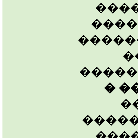
����
����
�����
�
����
� �
�
�����
���