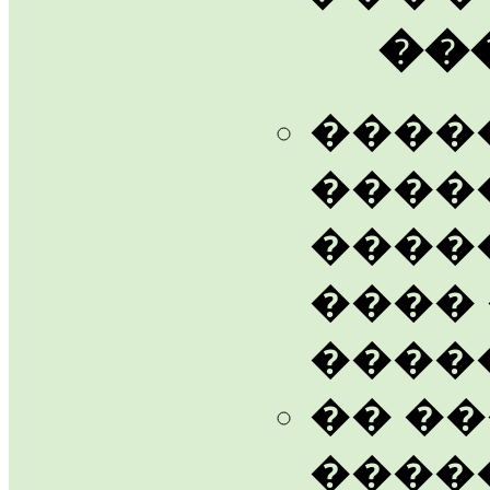
��
����
����
����
����
����
�� �
����