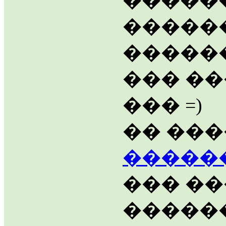
������
�����
������
��� ��
��� =)
�� ��
�����
��� ��
������