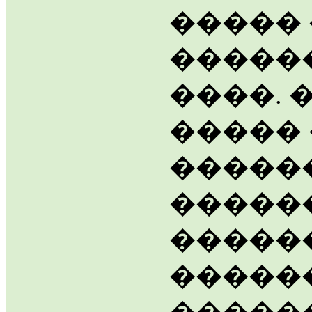
�����
�����
����. 
�����
�����
�����
������
������