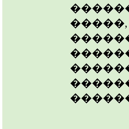
�����
�����,
�������
�����
�����
�����
�����