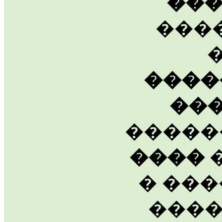
��
���
����
��
�����
����
�
� ���
����