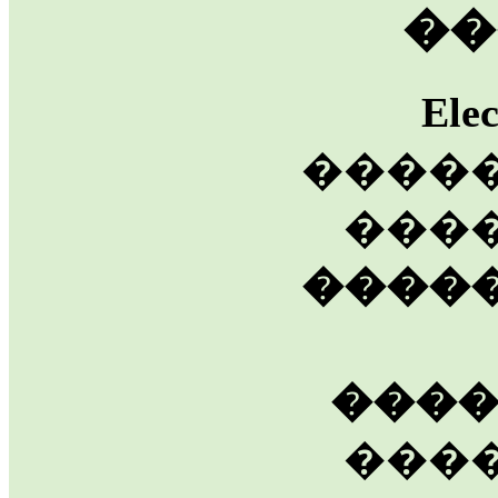
��
Ele
����
����
����
���
���