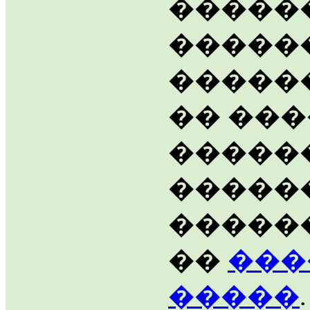
�����
�����
������
�� ���
�����
�����
�����
��
���
�����