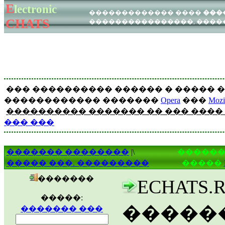
E
lectronic
�������
�������
������������� ����
���
����
������
CHATS
����������������, �����
WEB - ���
ICQ - ���
��� ���������� ������ � ����� �
������������ �������
Opera
���
Mozil
���������� ������� �� ��� ����
��� ���
������� ��������
|\
������
����� ���. ���������
�����
�������
ECHATS
�����:
�����
������� ���