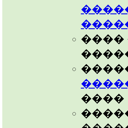
����
����
���� 
����
����
����
����
����