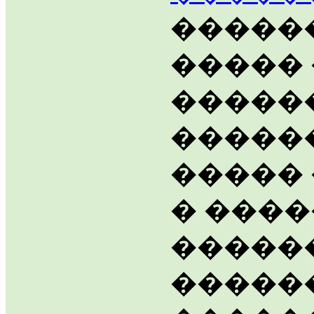
������
����� 
������
�����
�����
� ���
�����
�����