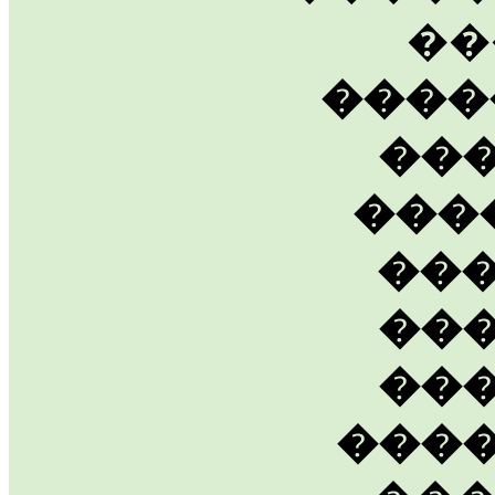
��
����
��
���
��
��
��
���