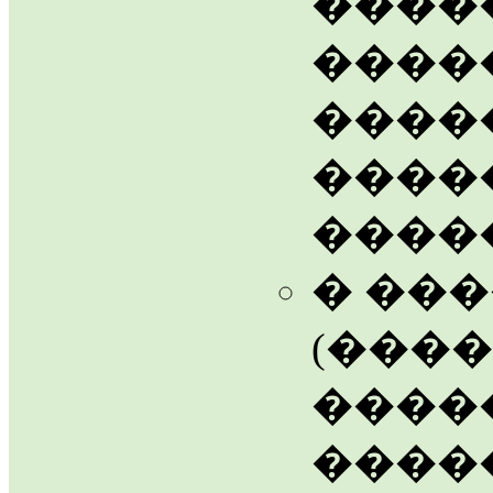
�����
����
����
����
����
� ��
(���
�����
����