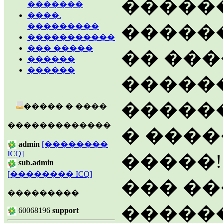
�����
�������
����.
�����
���������
�����������
��� �����
�� ��
������
������
�����
������
����� � ����
�������������
� ����
admin
[��������
ICQ]
�����!
sub.admin
[�������� ICQ]
��� �
���������
�����
60068196
support