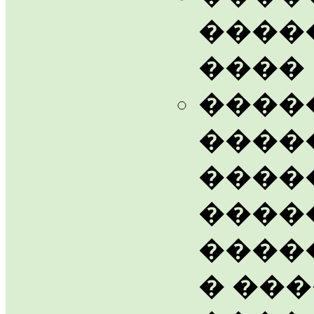
����
���� 1
����
����
�����
����
����
� ��