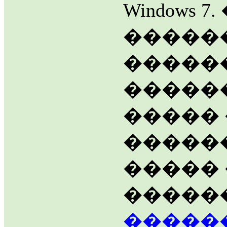
Windows 
�����
�����
�����
�����
������
�����
������
������