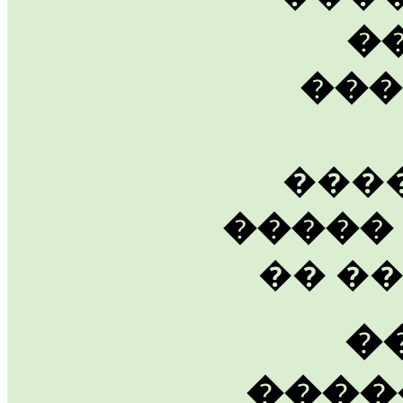
�
���
���
�����
�� ��
�
����