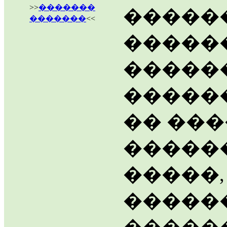
>>
�������
������
�������
<<
�����
�����
�����
�� ��
�����
�����,
�����