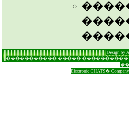
����
����
����
Design by 
����������� ����� ���������� 
��
Electronic CHATS� Company | C