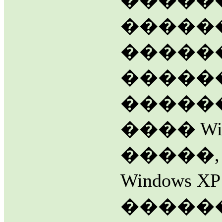
�����
�����
�����
�������
�������
���� Win
�����,
Windows
�����