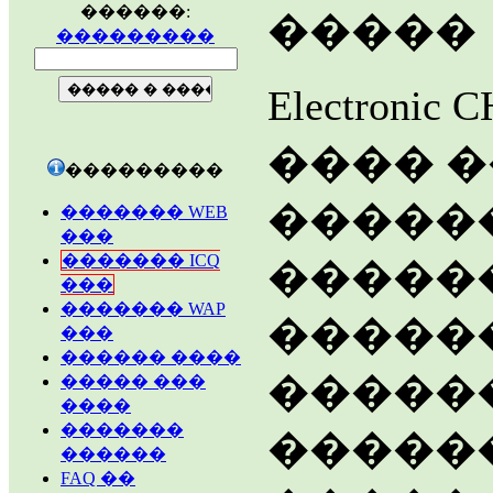
������:
�����
���������
Electron
���� �
���������
�����
������� WEB
���
������� ICQ
������
���
������� WAP
������
���
������ ����
�����
����� ���
����
�������
������
������
FAQ ��