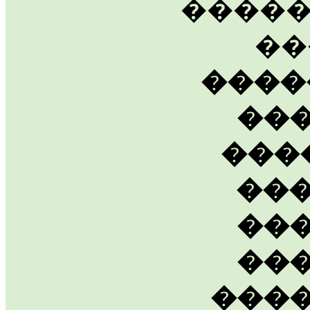
�����
��
����
��
���
��
��
��
���