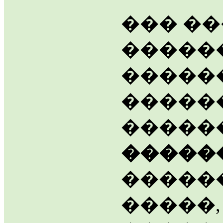
��� �
�����
�����
�����
�����
�����
�����
�����,