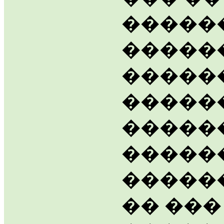
�����
������
�����
�����
�����
������
�����
�� ���