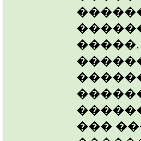
������
�����
�����
�����
�����
������
�����
��� ��