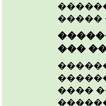
�����
����� 
�����
��� �
�����
�����
���� �
�����