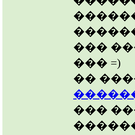
������
�����
������
��� ��
��� =)
�� ��
�����
��� ��
������