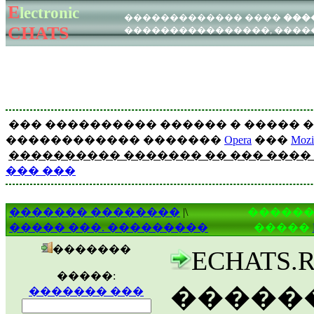
E
lectronic
�������
�������
������������� ����
���
����
������
CHATS
����������������, �����
WEB - ���
ICQ - ���
��� ���������� ������ � ����� �
������������ �������
Opera
���
Mozil
���������� ������� �� ��� ����
��� ���
������� ��������
|\
������
����� ���. ���������
�����
�������
ECHATS
�����:
�����
������� ���