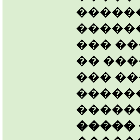
�����
������
��� ��
�� ���
��� ��
������
�����
�����