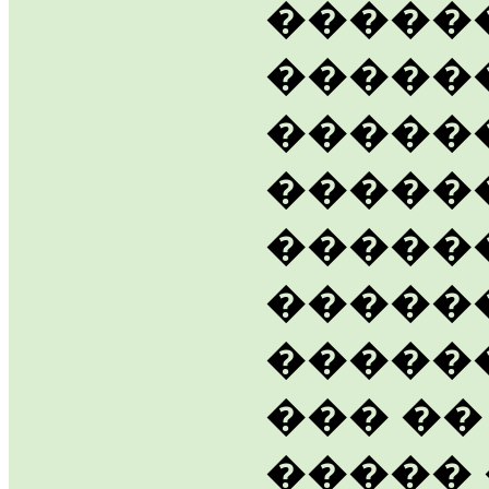
������
�����
������
�����
�����
�����
������
��� ��
����� 