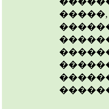
�����
�����,
������
������
������
�����
�����
�����