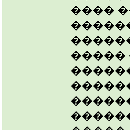
���� 
�����
������
�����
�����
�����
�����
�����