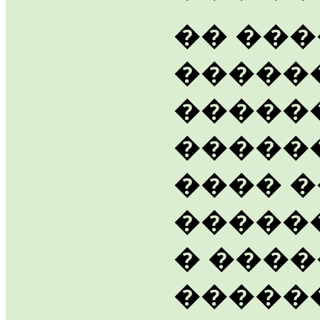
�� ���
�����
������
������
���� 
�����
� ���
������