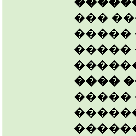
�����
��� �
�����
�����
������
���� 
�����
�����
������