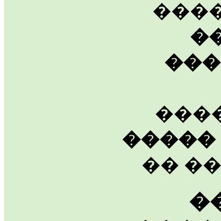
���
�
���
���
�����
�� ��
�