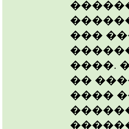
������
������
��� �
�����
����. 
�� ��
���� 
�����
�����