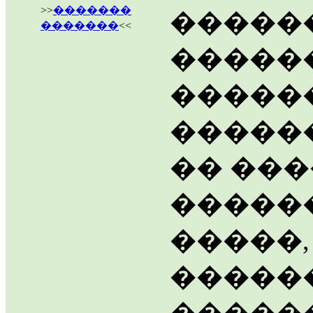
>>
�������
������
�������
<<
�����
�����
�����
�� ��
�����
�����,
�����