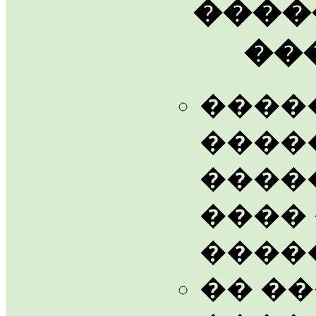
����
��
����
����
����
����
����
�� �