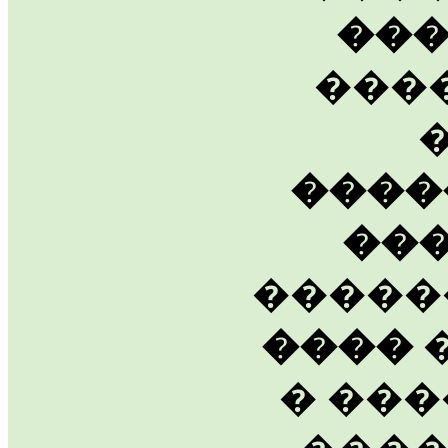
��
���
����
��
�����
����
�
� ���