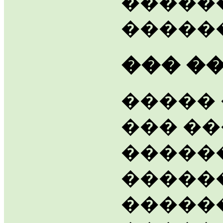
������
�����
��� �
����� 
��� ��
�����
�����
�����