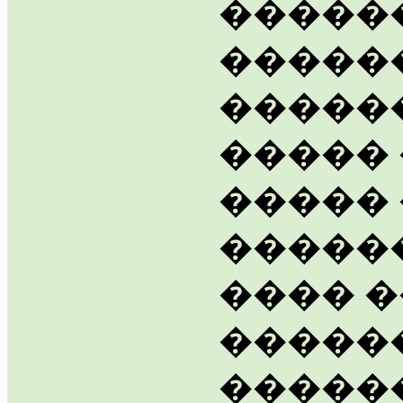
�����
�����
�����
����� 
����� 
�����
���� 
�����
������