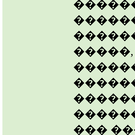
�����
�����
�����
�����,
�����
�����
�����
�����
��� �