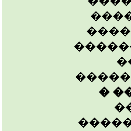
����
����
����
�����
�
����
� �
�
�����