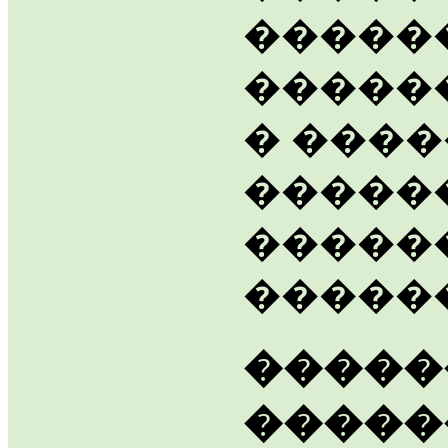
�����
�����
� ����
�����
�����
�����
�����
�����