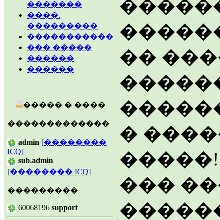
�����
�������
����.
�����
���������
�����������
��� �����
�� ��
������
������
�����
������
����� � ����
�������������
� ����
admin
[��������
ICQ]
�����!
sub.admin
[�������� ICQ]
��� �
���������
�����
60068196
support