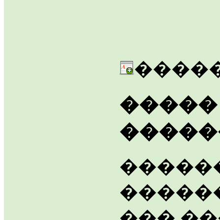
�����
�����
�����
������
�����
��� �