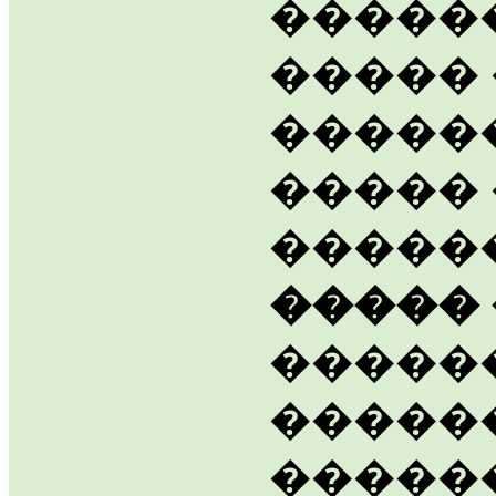
�����
����� 
������
����� 
�����
�����
�����
�����
�����