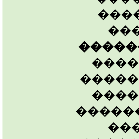
���
��
�����
����
�����
����
�����
��