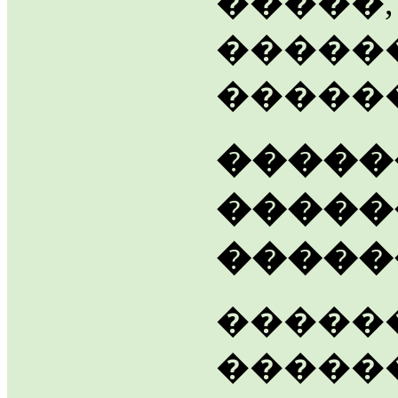
�����,
�����
�����
�����
�����
�����
�����
�����