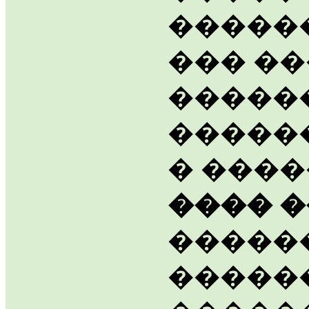
�����
��� ��
�����
�����
� ���
���� 
�����
�����